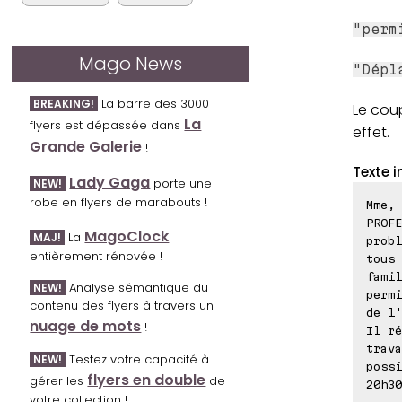
"perm
Mago News
"Dépl
La barre des 3000
BREAKING!
Le coup
La
flyers est dépassée dans
effet.
Grande Galerie
!
Texte i
Lady Gaga
porte une
NEW!
robe en flyers de marabouts !
Mme, 
PROFE
MagoClock
La
MAJ!
probl
entièrement rénovée !
tous 
famil
Analyse sémantique du
NEW!
permi
contenu des flyers à travers un
de l'
nuage de mots
!
Il ré
trava
Testez votre capacité à
NEW!
possi
flyers en double
gérer les
de
20h30
votre collection !