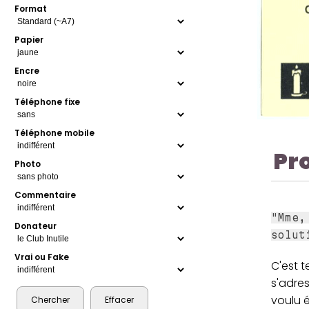
Format
Papier
Encre
Téléphone fixe
Téléphone mobile
Pr
Photo
Commentaire
"Mme,
Donateur
solut
Vrai ou Fake
C'est 
s'adre
voulu é