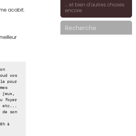
... et bien d'autres choses
me acabit.
encore
Recherche
eilleur
on
oud vos
le pour
mes
 jeux,
u foyer
 etc...
 de son
8h à