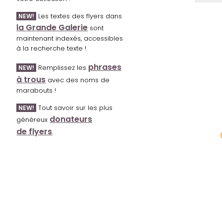
Les textes des flyers dans
NEW!
la Grande Galerie
sont
maintenant indexés, accessibles
à la recherche texte !
phrases
Remplissez les
NEW!
à trous
avec des noms de
marabouts !
Tout savoir sur les plus
NEW!
donateurs
généreux
de flyers
.