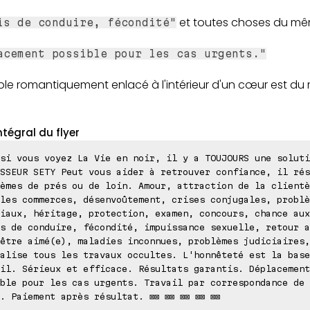
et toutes choses du mê
is de conduire, fécondité"
acement possible pour les cas urgents."
le romantiquement enlacé à l'intérieur d'un cœur est du m
ntégral du flyer
si vous voyez La Vie en noir, il y a TOUJOURS une soluti
SSEUR SETY Peut vous aider à retrouver confiance, il rés
èmes de prés ou de loin. Amour, attraction de la clientè
les commerces, désenvoûtement, crises conjugales, problè
iaux, héritage, protection, examen, concours, chance aux
s de conduire, fécondité, impuissance sexuelle, retour a
être aimé(e), maladies inconnues, problèmes judiciaires,
alise tous les travaux occultes. L'honnêteté est la base
il. Sérieux et efficace. Résultats garantis. Déplacement
ble pour les cas urgents. Travail par correspondance de 
. Paiement après résultat. ⊠⊠ ⊠⊠ ⊠⊠ ⊠⊠ ⊠⊠