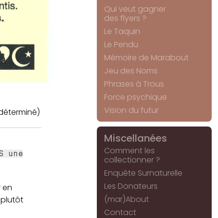
Qui veut gagner
des flyers ?
Le Taquin
Le Pendu
Mémoire de Marabout
Jeu des Noms
Phrases à Trous
Force psychique
Vision du futur
déterminé)
Miscellanées
Comment les
S une
collectionner ?
Enquête Surnaturelle
Les Donateurs
r en
(mar)About
 plutôt
Contact