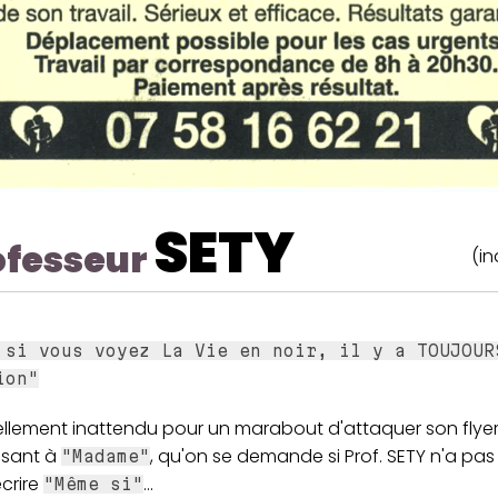
SETY
ofesseur
(in
 si vous voyez La Vie en noir, il y a TOUJOUR
ion"
tellement inattendu pour un marabout d'attaquer son flye
ssant à
, qu'on se demande si Prof. SETY n'a pas
"Madame"
crire
...
"Même si"