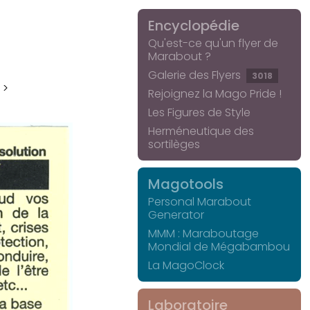
Encyclopédie
Qu'est-ce qu'un flyer de
Marabout ?
Galerie des Flyers
3018
 >
Rejoignez la Mago Pride !
Les Figures de Style
Herméneutique des
sortilèges
Magotools
Personal Marabout
Generator
MMM : Maraboutage
Mondial de Mégabambou
La MagoClock
Laboratoire