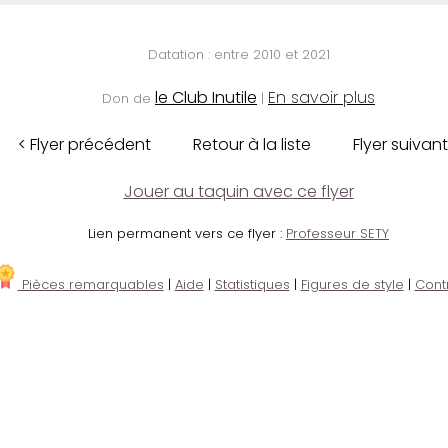
Datation : entre 2010 et 2021
le Club Inutile
En savoir plus
Don de
|
< Flyer précédent
Retour à la liste
Flyer suivant
Jouer au taquin avec ce flyer
Lien permanent vers ce flyer :
Professeur SETY
Pièces remarquables
|
Aide
|
Statistiques
|
Figures de style
|
Cont