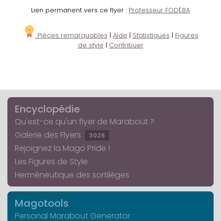
Lien permanent vers ce flyer :
Professeur FODÉBA
Pièces remarquables
|
Aide
|
Statistiques
|
Figures
de style
|
Contribuer
Encyclopédie
Qu'est-ce qu'un flyer de Marabout ?
Galerie des Flyers
3025
Rejoignez la Mago Pride !
Les Figures de Style
Herméneutique des sortilèges
Magotools
Personal Marabout Generator