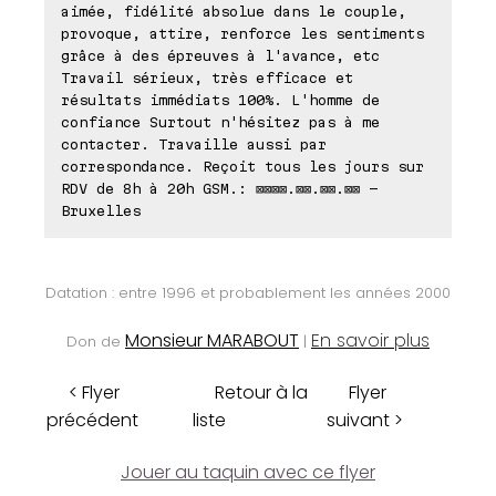
aimée, fidélité absolue dans le couple,
provoque, attire, renforce les sentiments
grâce à des épreuves à l'avance, etc
Travail sérieux, très efficace et
résultats immédiats 100%. L'homme de
confiance Surtout n'hésitez pas à me
contacter. Travaille aussi par
correspondance. Reçoit tous les jours sur
RDV de 8h à 20h GSM.: ⊠⊠⊠⊠.⊠⊠.⊠⊠.⊠⊠ -
Bruxelles
Datation : entre 1996 et probablement les années 2000
Monsieur MARABOUT
En savoir plus
Don de
|
< Flyer
Retour à la
Flyer
précédent
liste
suivant >
Jouer au taquin avec ce flyer