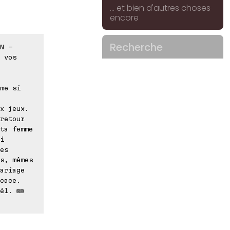
... et bien d'autres choses
encore
Recherche
N -
 vos
me si
x jeux.
retour
ta femme
i
es
s, mêmes
ariage
cace.
él. ⊠⊠