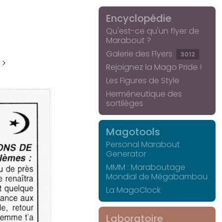
Encyclopédie
Qu'est-ce qu'un flyer de
Marabout ?
Galerie des Flyers
3012
 >
Rejoignez la Mago Pride !
Les Figures de Style
Herméneutique des
sortilèges
Magotools
Personal Marabout
Generator
MMM : Maraboutage
Mondial de Mégabambou
La MagoClock
Laboratoire