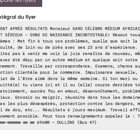
arer les flyers
ntégral du flyer
ENT APRÈS RÉSULTATS Monsieur SARO CÉLÈBRE MÉDIUM AFRICAI
T SÉRIEUX - DONS DE NAISSANCE INCONTESTABLE! Résout tous
èmes : Met fin à tous vos problèmes, quelle que soit la
culté, de loin ou de près avec ses 23 ans d'expérience.
itez pas à venir me voir la joie renaîtra de nouveau, mê
avez été déçu par un autre médium et quelque soit votre
nement. Travaille par correspondance. Examens, chance au
ction clientèle pour le commerce. Impuissance sexuelle, 
iat de l'être aimé dans la même semaine. Si ton mari ou 
uitté(e) tu viens ici et il ou (elle) courra derrière to
atoirement, succès fou en amour, désenvoûtement, problèm
iaux. Grossir ou maigrir, réussite dans tous les domaine
as les plus désespérés, protection contre les dangers, m
l de dos, etc... Résultats 6 jours maximum. Travail effi
cement possible. Pour tous renseignements appelez le : T
⊠⊠⊠-⊠⊠⊠⊠⊠⊠ ⊠⊠ ⊠⊠ 69600 - OULLINS (Bus 47)