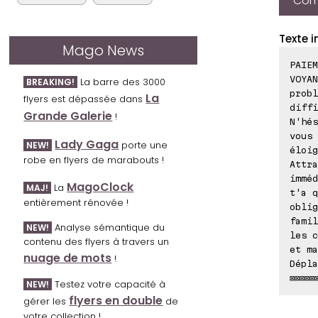
Comp
Texte i
Mago News
PAIEM
VOYAN
La barre des 3000
BREAKING!
probl
La
flyers est dépassée dans
diffi
Grande Galerie
!
N'hés
vous 
Lady Gaga
porte une
NEW!
éloig
robe en flyers de marabouts !
Attra
imméd
MagoClock
La
MAJ!
t'a q
entièrement rénovée !
oblig
famil
Analyse sémantique du
NEW!
les c
contenu des flyers à travers un
et ma
nuage de mots
!
Dépla
⊠⊠⊠⊠⊠
Testez votre capacité à
NEW!
flyers en double
gérer les
de
votre collection !