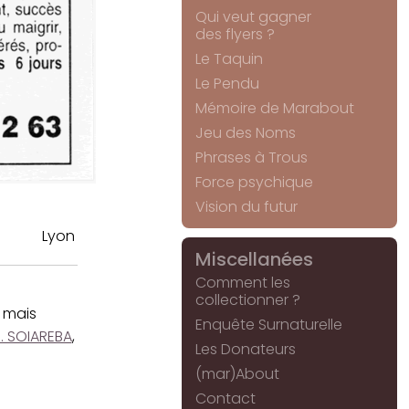
Qui veut gagner
des flyers ?
Le Taquin
Le Pendu
Mémoire de Marabout
Jeu des Noms
Phrases à Trous
Force psychique
Vision du futur
Lyon
Miscellanées
Comment les
collectionner ?
, mais
Enquête Surnaturelle
. SOIAREBA
,
Les Donateurs
(mar)About
Contact