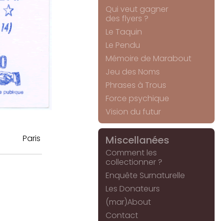
Qui veut gagner
des flyers ?
Le Taquin
Le Pendu
Mémoire de Marabout
Jeu des Noms
Phrases à Trous
Force psychique
Vision du futur
Paris
Miscellanées
Comment les
collectionner ?
Enquête Surnaturelle
Les Donateurs
(mar)About
Contact