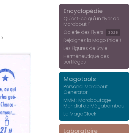
Encyclopédie
Qu'est-ce qu'un flyer de
Marabout ?
Galerie des Flyers
3025
 >
Rejoignez la Mago Pride !
Les Figures de Style
Herméneutique des
sortilèges
Magotools
Personal Marabout
Generator
MMM : Maraboutage
Mondial de Mégabambou
La MagoClock
Laboratoire