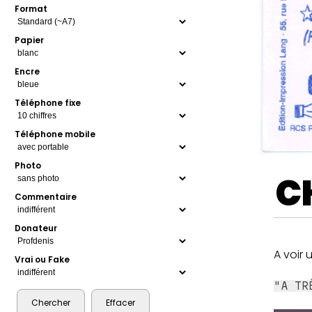
Format
Papier
Encre
Téléphone fixe
Téléphone mobile
Photo
C
Commentaire
Donateur
A voir 
Vrai ou Fake
"A TR