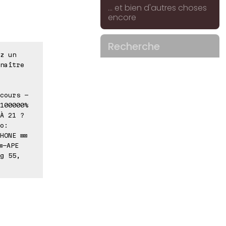
... et bien d'autres choses
encore
Recherche
z un
naître
cours -
100000%
À 21 ?
o:
HONE ⊠⊠
⊠-APE
g 55,