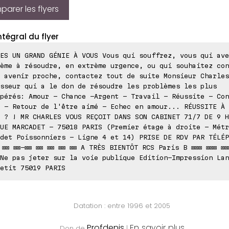
arer les flyers
ntégral du flyer
ES UN GRAND GÉNIE À VOUS Vous qui souffrez, vous qui ave
ème à résoudre, en extrème urgence, ou qui souhaitez con
 avenir proche, contactez tout de suite Monsieur Charles
sseur qui a le don de résoudre les problèmes les plus
pérés: Amour - Chance -Argent - Travail - Réussite - Con
 - Retour de l'être aimé - Echec en amour... RÉUSSITE À 
 ? ! MR CHARLES VOUS REÇOIT DANS SON CABINET 71/7 DE 9 H
UE MARCADET - 75018 PARIS (Premier étage à droite - Métr
det Poissonniers - Ligne 4 et 14) PRISE DE RDV PAR TÉLÉP
 ⊠⊠ ⊠⊠-⊠⊠ ⊠⊠ ⊠⊠ ⊠⊠ ⊠⊠ A TRÈS BIENTÔT RCS Paris B ⊠⊠⊠ ⊠⊠⊠ ⊠⊠
Ne pas jeter sur la voie publique Edition-Impression Lan
etit 75019 PARIS
Datation : entre 1996 et 2005
Profdenis
En savoir plus
Don de
|