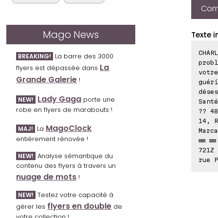
Comp
Mago News
Texte i
CHARL
La barre des 3000
BREAKING!
probl
La
flyers est dépassée dans
votre
Grande Galerie
!
guéri
déses
Lady Gaga
porte une
NEW!
Santé
robe en flyers de marabouts !
?? 48
14, R
MagoClock
La
MAJ!
Marca
entièrement rénovée !
⊠⊠ ⊠⊠
721Z 
Analyse sémantique du
NEW!
rue P
contenu des flyers à travers un
nuage de mots
!
Testez votre capacité à
NEW!
flyers en double
gérer les
de
votre collection !