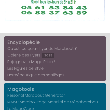
Encyclopédie
Qu'est-ce qu'un flyer de Marabout ?
Galerie des Flyers
3025
Rejoignez la Mago Pride !
Les Figures de Style
Herméneutique des sortilèges
Magotools
Personal Marabout Generator
MMM : Maraboutage Mondial de Mégabambou
La MagoClock