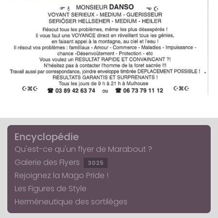
Encyclopédie
Qu'est-ce qu'un flyer de Marabout ?
Galerie des Flyers
3025
Rejoignez la Mago Pride !
Les Figures de Style
Herméneutique des sortilèges