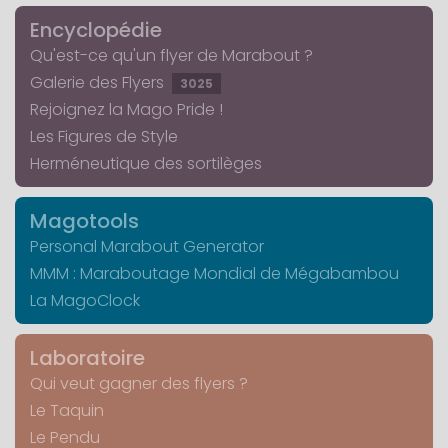
Encyclopédie
Qu'est-ce qu'un flyer de Marabout ?
Galerie des Flyers
3025
Rejoignez la Mago Pride !
Les Figures de Style
Herméneutique des sortilèges
Magotools
Personal Marabout Generator
MMM : Maraboutage Mondial de Mégabambou
La MagoClock
Laboratoire
Qui veut gagner des flyers ?
Le Taquin
Le Pendu