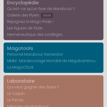
Encyclopédie
Qu'est-ce qu'un flyer de Marabout ?
Galerie des Flyers
3025
Rejoignez la Mago Pride !
Les Figures de Style
Herméneutique des sortilèges
Magotools
Personal Marabout Generator
MMM : Maraboutage Mondial de Mégabambou
La MagoClock
Laboratoire
Qui veut gagner des flyers ?
Le Taquin
Le Pendu
Mémoire de Marabout