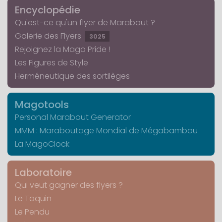
Encyclopédie
Qu'est-ce qu'un flyer de Marabout ?
Galerie des Flyers
3025
Rejoignez la Mago Pride !
Les Figures de Style
Herméneutique des sortilèges
Magotools
Personal Marabout Generator
MMM : Maraboutage Mondial de Mégabambou
La MagoClock
Laboratoire
Qui veut gagner des flyers ?
Le Taquin
Le Pendu