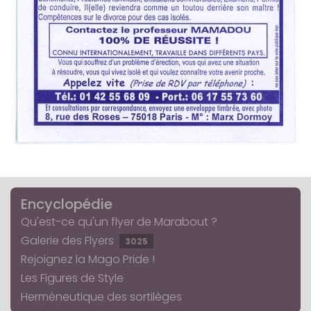
Encyclopédie
Qu'est-ce qu'un flyer de Marabout ?
Galerie des Flyers
3025
Rejoignez la Mago Pride !
Les Figures de Style
Herméneutique des sortilèges