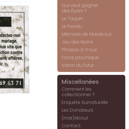
Qui veut gagner
des flyers ?
Le Taquin
Le Pendu
Mémoire de Marabout
Jeu des Noms
Phrases à Trous
Force psychique
Vision du futur
Miscellanées
Comment les
collectionner ?
Enquête Surnaturelle
Les Donateurs
(mar)About
Contact