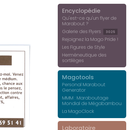
Encyclopédie
Qu'est-ce qu'un flyer de
Marabout ?
Galerie des Flyers
3025
Rejoignez la Mago Pride !
Les Figures de Style
Herméneutique des
sortilèges
Magotools
Personal Marabout
Generator
MMM : Maraboutage
Mondial de Mégabambou
La MagoClock
Laboratoire