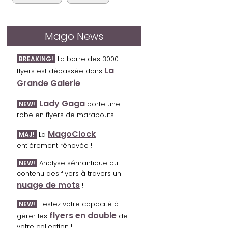
Mago News
La barre des 3000
BREAKING!
La
flyers est dépassée dans
Grande Galerie
!
Lady Gaga
porte une
NEW!
robe en flyers de marabouts !
MagoClock
La
MAJ!
entièrement rénovée !
Analyse sémantique du
NEW!
contenu des flyers à travers un
nuage de mots
!
Testez votre capacité à
NEW!
flyers en double
gérer les
de
votre collection !