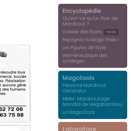
Encyclopédie
Qu'est-ce qu'un flyer de
Marabout ?
Galerie des Flyers
3025
Rejoignez la Mago Pride !
Les Figures de Style
Herméneutique des
sortilèges
Magotools
Personal Marabout
Generator
MMM : Maraboutage
Mondial de Mégabambou
La MagoClock
Laboratoire