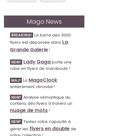
Mago News
La barre des 3000
BREAKING!
La
flyers est dépassée dans
Grande Galerie
!
Lady Gaga
porte une
NEW!
robe en flyers de marabouts !
MagoClock
La
MAJ!
entièrement rénovée !
Analyse sémantique du
NEW!
contenu des flyers à travers un
nuage de mots
!
Testez votre capacité à
NEW!
flyers en double
gérer les
de
votre collection !