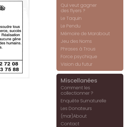
Qui veut gagner
des flyers ?
Le Taquin
Le Pendu
Mémoire de Marabout
Jeu des Noms
Phrases à Trous
Force psychique
Vision du futur
Miscellanées
Comment les
collectionner ?
Enquête Surnaturelle
Les Donateurs
(mar)About
Contact