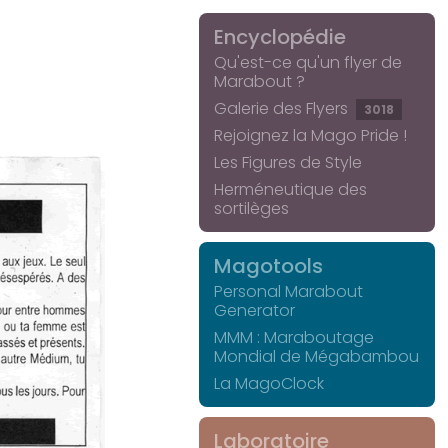
Encyclopédie
Qu'est-ce qu'un flyer de
Marabout ?
Galerie des Flyers
3018
Rejoignez la Mago Pride !
Les Figures de Style
Herméneutique des
sortilèges
Magotools
Personal Marabout
Generator
MMM : Maraboutage
Mondial de Mégabambou
La MagoClock
Laboratoire