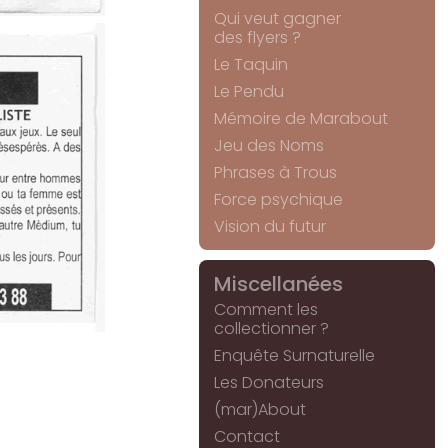
Qui veut gagner
des flyers ?
Le Taquin
Le Pendu
Mémoire de Marabout
Jeu des Noms
Phrases à Trous
Force psychique
Vision du futur
Miscellanées
Comment les
collectionner ?
Enquête Surnaturelle
Les Donateurs
(mar)About
Contact