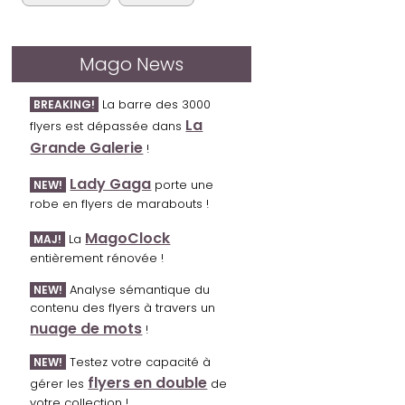
Mago News
La barre des 3000
BREAKING!
La
flyers est dépassée dans
Grande Galerie
!
Lady Gaga
porte une
NEW!
robe en flyers de marabouts !
MagoClock
La
MAJ!
entièrement rénovée !
Analyse sémantique du
NEW!
contenu des flyers à travers un
nuage de mots
!
Testez votre capacité à
NEW!
flyers en double
gérer les
de
votre collection !