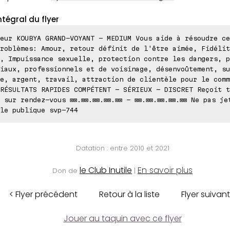
ntégral du flyer
eur KOUBYA GRAND-VOYANT - MEDIUM Vous aide à résoudre ce
roblèmes: Amour, retour définit de l'être aimée, Fidélit
, Impuissance sexuelle, protection contre les dangers, p
iaux, professionnels et de voisinage, désenvoûtement, su
e, argent, travail, attraction de clientèle pour le comm
RÉSULTATS RAPIDES COMPÉTENT - SÉRIEUX - DISCRET Reçoit t
 sur rendez-vous ⊠⊠.⊠⊠.⊠⊠.⊠⊠.⊠⊠ - ⊠⊠.⊠⊠.⊠⊠.⊠⊠.⊠⊠ Ne pas je
le publique svp-744
Datation : entre 2010 et 2021
le Club Inutile
En savoir plus
Don de
|
< Flyer précédent
Retour à la liste
Flyer suivant
Jouer au taquin avec ce flyer