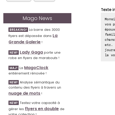
Texte i
Mago News
Monsi
vos p
La barre des 3000
époux
BREAKING!
famil
La
flyers est dépassée dans
chanc
Grande Galerie
!
etc. 
jours
Lady Gaga
porte une
NEW!
la vo
robe en flyers de marabouts !
MagoClock
La
MAJ!
entièrement rénovée !
Analyse sémantique du
NEW!
contenu des flyers à travers un
nuage de mots
!
Testez votre capacité à
NEW!
flyers en double
gérer les
de
votre collection !