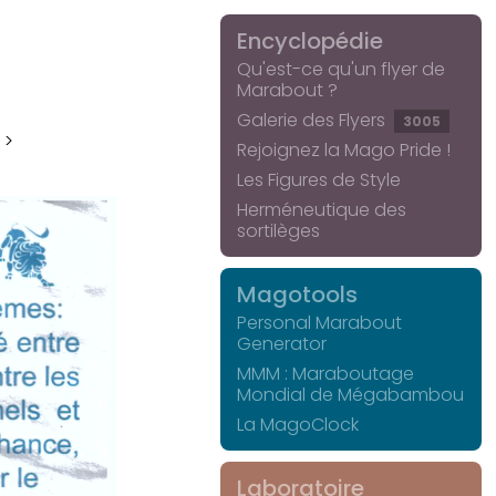
Encyclopédie
Qu'est-ce qu'un flyer de
Marabout ?
Galerie des Flyers
3005
 >
Rejoignez la Mago Pride !
Les Figures de Style
Herméneutique des
sortilèges
Magotools
Personal Marabout
Generator
MMM : Maraboutage
Mondial de Mégabambou
La MagoClock
Laboratoire