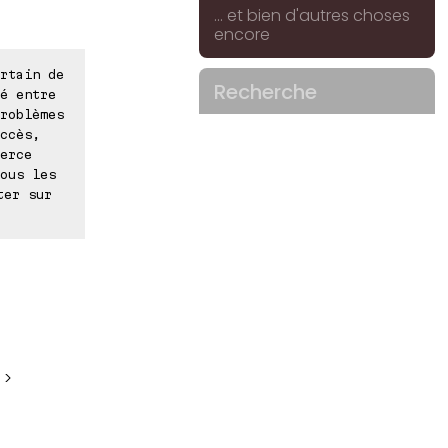
... et bien d'autres choses
encore
rtain de
Recherche
é entre
roblèmes
ccès,
erce
ous les
ter sur
 >