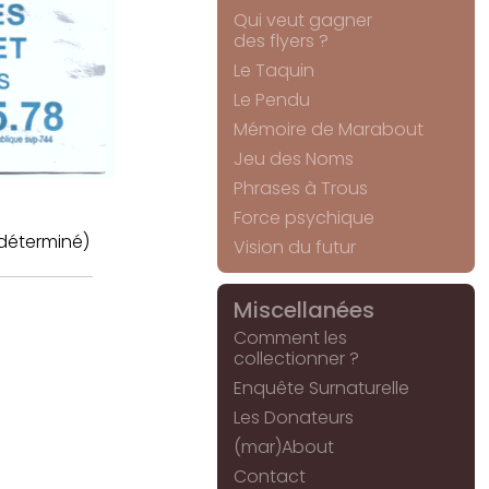
Qui veut gagner
des flyers ?
Le Taquin
Le Pendu
Mémoire de Marabout
Jeu des Noms
Phrases à Trous
Force psychique
déterminé)
Vision du futur
Miscellanées
Comment les
collectionner ?
Enquête Surnaturelle
Les Donateurs
(mar)About
Contact