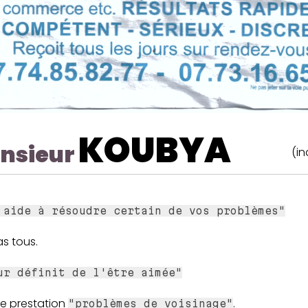
KOUBYA
nsieur
(in
 aide à résoudre certain de vos problèmes"
s tous.
ur définit de l'être aimée"
re prestation
.
"problèmes de voisinage"