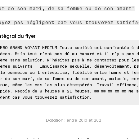
ur de son mari, de sa femme ou de son amant"
oyez pas négligent car vous trouverez satisfa
ntégral du flyer
MBO GRAND VOYANT MEDIUM Toute société est confrontée à d
èmes. Mais tout n'est pas dû au hasard et il n'y a pas d
ème sans solution. N'hésitez pas à me contacter pour les
èmes suivants : Impuissance sexuelle, désenvoûtement, pr
le commerce ou l'entreprise, fidélité entre homme et fem
r de son mari, de sa femme ou de son amant, maladie, men
nue, même les cas les plus désespérés. Travail efficace,
pide. Reçois de 8 heures à 21 heures. ⊠⊠ ⊠⊠ ⊠⊠ ⊠⊠ ⊠⊠ Ne s
gent car vous trouverez satisfaction.
Datation : entre 2010 et 2021