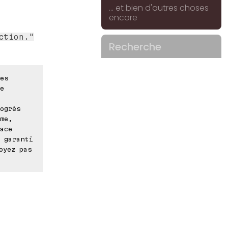
... et bien d'autres choses
encore
ction."
Recherche
es
e
ogrès
me,
ace
 garanti
oyez pas