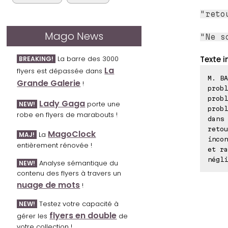
"reto
Mago News
"Ne s
Texte i
La barre des 3000
BREAKING!
La
flyers est dépassée dans
M. BA
Grande Galerie
!
probl
probl
Lady Gaga
porte une
NEW!
probl
robe en flyers de marabouts !
dans 
retou
MagoClock
La
MAJ!
incon
entièrement rénovée !
et ra
négli
Analyse sémantique du
NEW!
contenu des flyers à travers un
nuage de mots
!
Testez votre capacité à
NEW!
flyers en double
gérer les
de
votre collection !