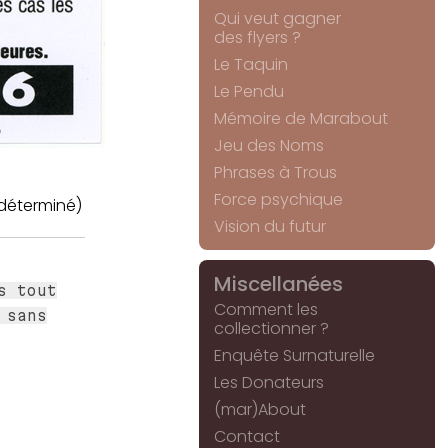
Qui veut gagner
des flyers ?
Le Taquin
Le Pendu
Mémoire de Marabout
Jeu des Noms
Phrases à Trous
Force psychique
déterminé)
Vision du futur
Miscellanées
s tout
Comment les
 sans
collectionner ?
Enquête Surnaturelle
Les Donateurs
(mar)About
Contact