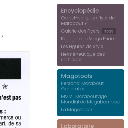
Encyclopédie
Qu'est-ce qu'un flyer de
Marabout ?
Galerie des Flyers
3025
 >
Rejoignez la Mago Pride !
Les Figures de Style
Herméneutique des
sortilèges
Magotools
Personal Marabout
Generator
MMM : Maraboutage
Mondial de Mégabambou
La MagoClock
Laboratoire