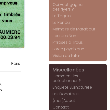
Qui veut gagner
des flyers ?
Le Taquin
Le Pendu
Mémoire de Marabout
Jeu des Noms
Phrases à Trous
Force psychique
Vision du futur
Paris
Miscellanées
Comment les
collectionner ?
M.
Enquête Surnaturelle
 ?
Les Donateurs
(mar)About
Contact