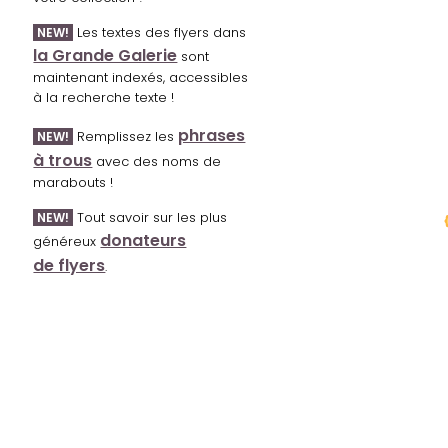
Les textes des flyers dans
NEW!
la Grande Galerie
sont
maintenant indexés, accessibles
à la recherche texte !
phrases
Remplissez les
NEW!
à trous
avec des noms de
marabouts !
Tout savoir sur les plus
NEW!
donateurs
généreux
de flyers
.