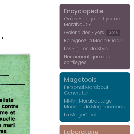
Encyclopédie
Qu'est-ce qu'un flyer de
Marabout ?
Galerie des Flyers
3018
 >
Rejoignez la Mago Pride !
Les Figures de Style
Herméneutique des
sortilèges
Magotools
Personal Marabout
Generator
MMM : Maraboutage
Mondial de Mégabambou
La MagoClock
Laboratoire