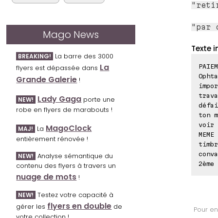
"reti
"par 
Mago News
Texte i
La barre des 3000
BREAKING!
La
PAIEM
flyers est dépassée dans
Ophta
Grande Galerie
!
impor
trava
Lady Gaga
porte une
NEW!
défai
robe en flyers de marabouts !
ton m
voir 
MagoClock
La
MAJ!
MEME 
entièrement rénovée !
timbr
conva
Analyse sémantique du
NEW!
2ème 
contenu des flyers à travers un
nuage de mots
!
Testez votre capacité à
NEW!
flyers en double
gérer les
de
Pour en
votre collection !