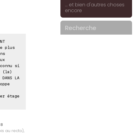
... et bien d'autres choses
encore
Recherche
NT
e plus
ns
ux
connu si
 (la)
 DANS LA
oppe
er étage
88
is au recto),