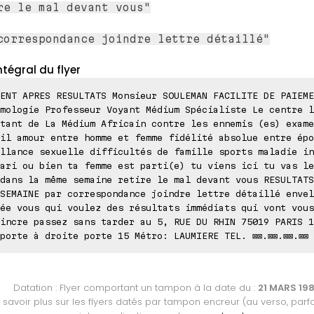
re le mal devant vous"
correspondance joindre lettre détaillé"
ntégral du flyer
ENT APRES RESULTATS Monsieur SOULEMAN FACILITE DE PAIEME
mologie Professeur Voyant Médium Spécialiste Le centre l
tant de La Médium Africain contre les ennemis (es) exame
il amour entre homme et femme fidélité absolue entre épo
llance sexuelle difficultés de famille sports maladie in
ari ou bien ta femme est parti(e) tu viens ici tu vas le
dans la même semaine retire le mal devant vous RESULTATS
SEMAINE par correspondance joindre lettre détaillé envel
ée vous qui voulez des résultats immédiats qui vont vous
incre passez sans tarder au 5, RUE DU RHIN 75019 PARIS 1
porte à droite porte 15 Métro: LAUMIERE TEL. ⊠⊠.⊠⊠.⊠⊠.⊠⊠
Datation : Flyer comportant un tampon à la date du :
21 MARS 19
 savoir plus sur les flyers datés par tampon encreur (au verso, parfo