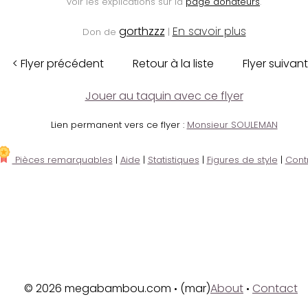
voir les explications sur la
page donateurs
.
gorthzzz
En savoir plus
Don de
|
< Flyer précédent
Retour à la liste
Flyer suivant
Jouer au taquin avec ce flyer
Lien permanent vers ce flyer :
Monsieur SOULEMAN
Pièces remarquables
|
Aide
|
Statistiques
|
Figures de style
|
Cont
© 2026 megabambou.com
(mar)
About
Contact
•
•