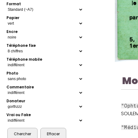
Format
Papier
Encre
Téléphone fixe
Téléphone mobile
Photo
Mo
Commentaire
Donateur
"Opht
SOULEM
Vrai ou Fake
"Médi