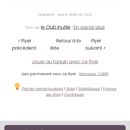
Datation : entre 1996 et 2021
le Club Inutile
En savoir plus
Don de
|
< Flyer
Retour à la
Flyer
précédent
liste
suivant >
Jouer au taquin avec ce flyer
Lien permanent vers ce flyer :
Monsieur CABIR
Pièces remarquables
|
Aide
|
Statistiques
|
Figures
de style
|
Contribuer