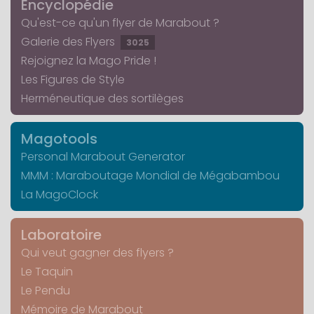
Encyclopédie
Qu'est-ce qu'un flyer de Marabout ?
Galerie des Flyers
3025
Rejoignez la Mago Pride !
Les Figures de Style
Herméneutique des sortilèges
Magotools
Personal Marabout Generator
MMM : Maraboutage Mondial de Mégabambou
La MagoClock
Laboratoire
Qui veut gagner des flyers ?
Le Taquin
Le Pendu
Mémoire de Marabout