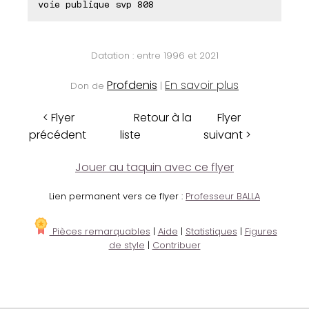
voie publique svp 808
Datation : entre 1996 et 2021
Profdenis
En savoir plus
Don de
|
< Flyer
Retour à la
Flyer
précédent
liste
suivant >
Jouer au taquin avec ce flyer
Lien permanent vers ce flyer :
Professeur BALLA
Pièces remarquables
|
Aide
|
Statistiques
|
Figures
de style
|
Contribuer