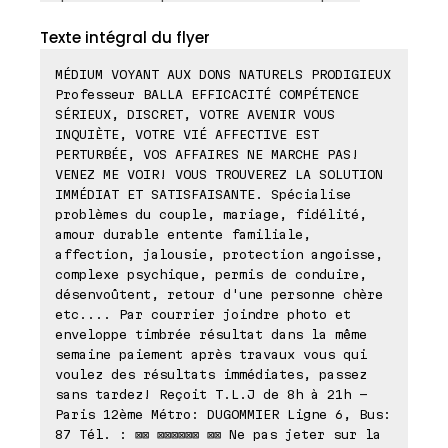
Texte intégral du flyer
MÉDIUM VOYANT AUX DONS NATURELS PRODIGIEUX
Professeur BALLA EFFICACITÉ COMPÉTENCE
SÉRIEUX, DISCRET, VOTRE AVENIR VOUS
INQUIÈTE, VOTRE VIÉ AFFECTIVE EST
PERTURBÉE, VOS AFFAIRES NE MARCHE PAS!
VENEZ ME VOIR! VOUS TROUVEREZ LA SOLUTION
IMMÉDIAT ET SATISFAISANTE. Spécialise
problèmes du couple, mariage, fidélité,
amour durable entente familiale,
affection, jalousie, protection angoisse,
complexe psychique, permis de conduire,
désenvoûtent, retour d'une personne chère
etc.... Par courrier joindre photo et
enveloppe timbrée résultat dans la même
semaine paiement après travaux vous qui
voulez des résultats immédiates, passez
sans tardez! Reçoit T.L.J de 8h à 21h -
Paris 12ème Métro: DUGOMMIER Ligne 6, Bus:
87 Tél. : ⊠⊠ ⊠⊠⊠⊠⊠⊠ ⊠⊠ Ne pas jeter sur la