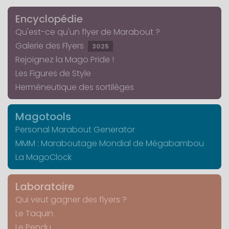
Encyclopédie
Qu'est-ce qu'un flyer de Marabout ?
Galerie des Flyers
3025
Rejoignez la Mago Pride !
Les Figures de Style
Herméneutique des sortilèges
Magotools
Personal Marabout Generator
MMM : Maraboutage Mondial de Mégabambou
La MagoClock
Laboratoire
Qui veut gagner des flyers ?
Le Taquin
Le Pendu