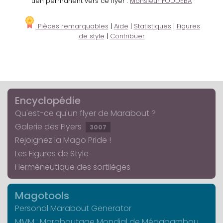
Lien permanent vers ce flyer :
Monsieur FODDÉBA
Pièces remarquables
|
Aide
|
Statistiques
|
Figures
de style
|
Contribuer
Encyclopédie
Qu'est-ce qu'un flyer de Marabout ?
Galerie des Flyers
3007
Rejoignez la Mago Pride !
Les Figures de Style
Herméneutique des sortilèges
Magotools
Personal Marabout Generator
MMM : Maraboutage Mondial de Mégabambou