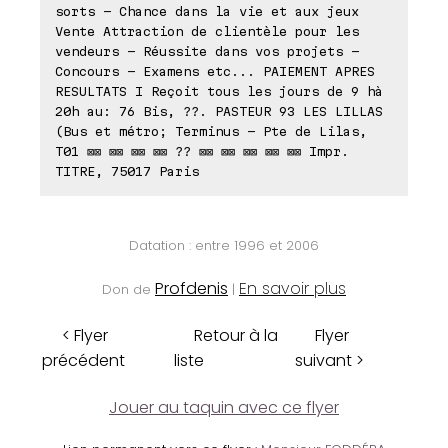
sorts - Chance dans la vie et aux jeux
Vente Attraction de clientèle pour les
vendeurs - Réussite dans vos projets -
Concours - Examens etc... PAIEMENT APRES
RESULTATS I Reçoit tous les jours de 9 hà
20h au: 76 Bis, ??. PASTEUR 93 LES LILLAS
(Bus et métro; Terminus - Pte de Lilas,
T01 ⊠⊠ ⊠⊠ ⊠⊠ ⊠⊠ ?? ⊠⊠ ⊠⊠ ⊠⊠ ⊠⊠ ⊠⊠ Impr.
TITRE, 75017 Paris
Datation : entre 1996 et 2006
Profdenis
En savoir plus
Don de
|
< Flyer
Retour à la
Flyer
précédent
liste
suivant >
Jouer au taquin avec ce flyer