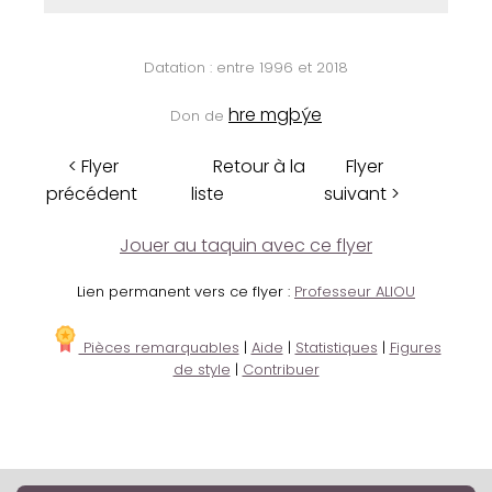
Datation : entre 1996 et 2018
hre mgþýe
Don de
< Flyer
Retour à la
Flyer
précédent
liste
suivant >
Jouer au taquin avec ce flyer
Lien permanent vers ce flyer :
Professeur ALIOU
Pièces remarquables
|
Aide
|
Statistiques
|
Figures
de style
|
Contribuer