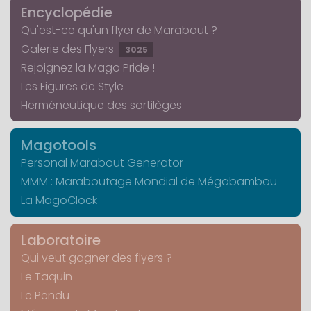
Encyclopédie
Qu'est-ce qu'un flyer de Marabout ?
Galerie des Flyers
3025
Rejoignez la Mago Pride !
Les Figures de Style
Herméneutique des sortilèges
Magotools
Personal Marabout Generator
MMM : Maraboutage Mondial de Mégabambou
La MagoClock
Laboratoire
Qui veut gagner des flyers ?
Le Taquin
Le Pendu