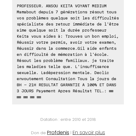
PROFESSEUR. ANSOU KEITA VOYANT MEDIUM
Mamabout depuis 7 générations résout tous
vos problèmes quelque soit les difficultés
spécialiste des retour immédiate de l'être
aime quelque soit la durée professeur
Keita vous aides à: Trouves un bon emploi,
Réussir votre permis, avoir votre examen,
Réussir dans la commerce.Gil aide enfants
en difficulté de mémoration à l'école.
Résout les problème familiaux. je traite
les maladies telle que. L'insuffisance
sexuelle. Ladéperssion mentale. Declic
envoutement Consultation Tous la jours de
8H - 21H RESULTAT GARANTIE A 100% ET DANS
3 JOURS Payement Apres Résultat TEL.: ⊠⊠
⊠⊠ ⊠⊠ ⊠⊠ ⊠⊠
Datation : entre 2010 et 2018
Profdenis
En savoir plus
Don de
|