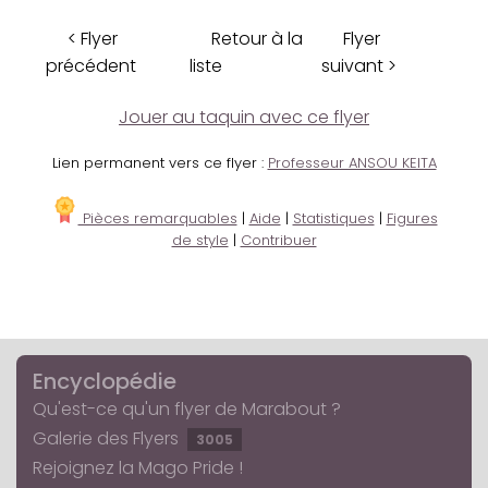
< Flyer
Retour à la
Flyer
précédent
liste
suivant >
Jouer au taquin avec ce flyer
Lien permanent vers ce flyer :
Professeur ANSOU KEITA
Pièces remarquables
|
Aide
|
Statistiques
|
Figures
de style
|
Contribuer
Encyclopédie
Qu'est-ce qu'un flyer de Marabout ?
Galerie des Flyers
3005
Rejoignez la Mago Pride !