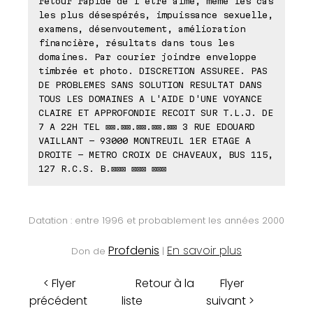
retour rapide de l'être aimé, même les cas
les plus désespérés, impuissance sexuelle,
examens, désenvoutement, amélioration
financière, résultats dans tous les
domaines. Par courier joindre enveloppe
timbrée et photo. DISCRETION ASSUREE. PAS
DE PROBLEMES SANS SOLUTION RESULTAT DANS
TOUS LES DOMAINES A L'AIDE D'UNE VOYANCE
CLAIRE ET APPROFONDIE RECOIT SUR T.L.J. DE
7 A 22H TEL ⊠⊠.⊠⊠.⊠⊠.⊠⊠.⊠⊠ 3 RUE EDOUARD
VAILLANT - 93000 MONTREUIL 1ER ETAGE A
DROITE - METRO CROIX DE CHAVEAUX, BUS 115,
127 R.C.S. B.⊠⊠⊠ ⊠⊠⊠ ⊠⊠⊠
Datation : entre 1996 et probablement les années 2000
Profdenis
En savoir plus
Don de
|
< Flyer
Retour à la
Flyer
précédent
liste
suivant >