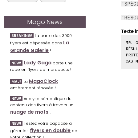
"SPÉC
"RÉSO
Mago News
Texte i
La barre des 3000
BREAKING!
La
flyers est dépassée dans
MR. O
RÉSUL
Grande Galerie
!
PROTE
CAS M
Lady Gaga
porte une
NEW!
robe en flyers de marabouts !
MagoClock
La
MAJ!
entièrement rénovée !
Analyse sémantique du
NEW!
contenu des flyers à travers un
nuage de mots
!
Testez votre capacité à
NEW!
flyers en double
gérer les
de
votre collection !