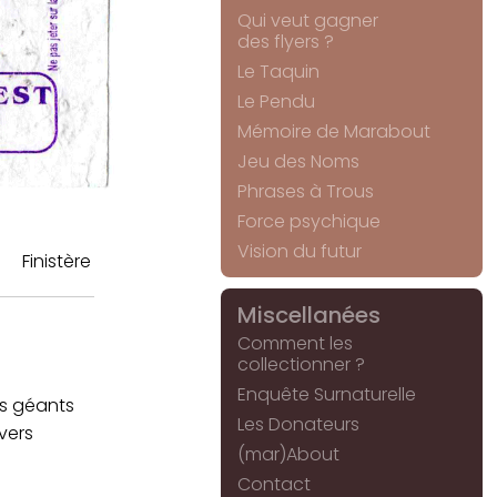
Qui veut gagner
des flyers ?
Le Taquin
Le Pendu
Mémoire de Marabout
Jeu des Noms
Phrases à Trous
Force psychique
Vision du futur
Finistère
Miscellanées
Comment les
collectionner ?
Enquête Surnaturelle
ns géants
Les Donateurs
vers
(mar)About
Contact