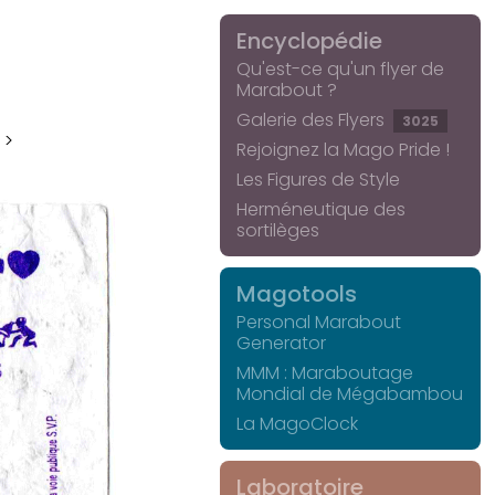
Encyclopédie
Qu'est-ce qu'un flyer de
Marabout ?
Galerie des Flyers
3025
 >
Rejoignez la Mago Pride !
Les Figures de Style
Herméneutique des
sortilèges
Magotools
Personal Marabout
Generator
MMM : Maraboutage
Mondial de Mégabambou
La MagoClock
Laboratoire