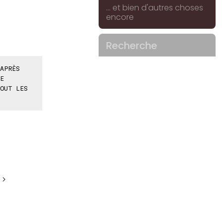
... et bien d'autres choses
encore
Recherche
APRÈS
E
OUT LES
 >