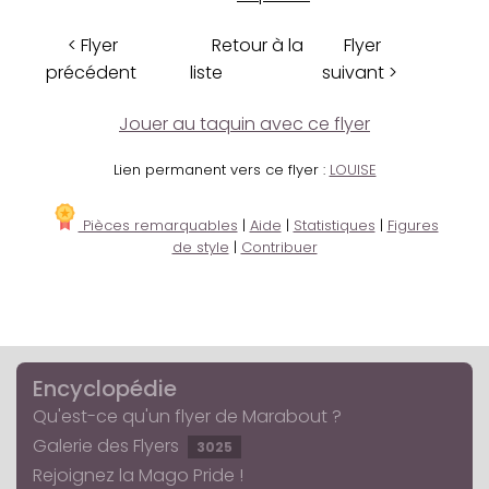
< Flyer
Retour à la
Flyer
précédent
liste
suivant >
Jouer au taquin avec ce flyer
Lien permanent vers ce flyer :
LOUISE
Pièces remarquables
|
Aide
|
Statistiques
|
Figures
de style
|
Contribuer
Encyclopédie
Qu'est-ce qu'un flyer de Marabout ?
Galerie des Flyers
3025
Rejoignez la Mago Pride !