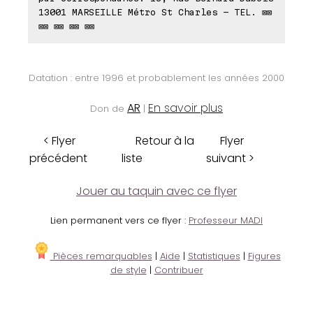
13001 MARSEILLE Métro St Charles - TEL. ⊠⊠
⊠⊠ ⊠⊠ ⊠⊠ ⊠⊠
Datation : entre 1996 et probablement les années 2000
AR
En savoir plus
Don de
|
< Flyer
Retour à la
Flyer
précédent
liste
suivant >
Jouer au taquin avec ce flyer
Lien permanent vers ce flyer :
Professeur MADI
Pièces remarquables
|
Aide
|
Statistiques
|
Figures
de style
|
Contribuer