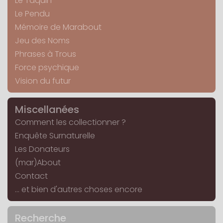
Le Taquin
Le Pendu
Mémoire de Marabout
Jeu des Noms
Phrases à Trous
Force psychique
Vision du futur
Miscellanées
Comment les collectionner ?
Enquête Surnaturelle
Les Donateurs
(mar)About
Contact
... et bien d'autres choses encore
Recherche