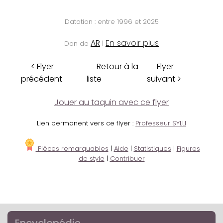
Datation : entre 1996 et 2025
AR
En savoir plus
Don de
|
< Flyer
Retour à la
Flyer
précédent
liste
suivant >
Jouer au taquin avec ce flyer
Lien permanent vers ce flyer :
Professeur SYLLI
Pièces remarquables
|
Aide
|
Statistiques
|
Figures
de style
|
Contribuer