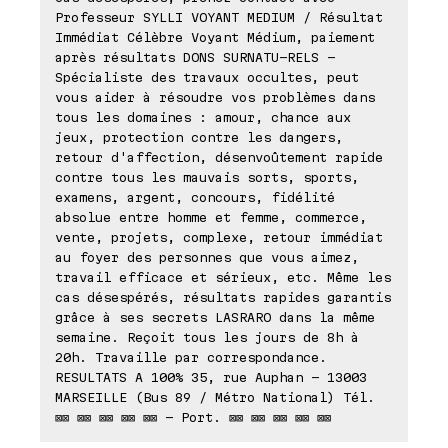
Professeur SYLLI VOYANT MEDIUM / Résultat
Immédiat Célèbre Voyant Médium, paiement
après résultats DONS SURNATU-RELS -
Spécialiste des travaux occultes, peut
vous aider à résoudre vos problèmes dans
tous les domaines : amour, chance aux
jeux, protection contre les dangers,
retour d'affection, désenvoûtement rapide
contre tous les mauvais sorts, sports,
examens, argent, concours, fidélité
absolue entre homme et femme, commerce,
vente, projets, complexe, retour immédiat
au foyer des personnes que vous aimez,
travail efficace et sérieux, etc. Même les
cas désespérés, résultats rapides garantis
grâce à ses secrets LASRARO dans la même
semaine. Reçoit tous les jours de 8h à
20h. Travaille par correspondance.
RESULTATS A 100% 35, rue Auphan - 13003
MARSEILLE (Bus 89 / Métro National) Tél.
⊠⊠ ⊠⊠ ⊠⊠ ⊠⊠ ⊠⊠ - Port. ⊠⊠ ⊠⊠ ⊠⊠ ⊠⊠ ⊠⊠