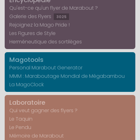
Encyclopédie
Qu'est-ce qu'un flyer de Marabout ?
Galerie des Flyers
3025
Rejoignez la Mago Pride !
Les Figures de Style
Herméneutique des sortilèges
Magotools
Personal Marabout Generator
MMM : Maraboutage Mondial de Mégabambou
La MagoClock
Laboratoire
Qui veut gagner des flyers ?
Le Taquin
Le Pendu
Mémoire de Marabout