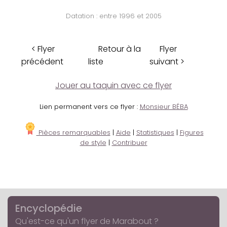
Datation : entre 1996 et 2005
< Flyer
Retour à la
Flyer
précédent
liste
suivant >
Jouer au taquin avec ce flyer
Lien permanent vers ce flyer :
Monsieur BÉBA
Pièces remarquables
|
Aide
|
Statistiques
|
Figures
de style
|
Contribuer
Encyclopédie
Qu'est-ce qu'un flyer de Marabout ?