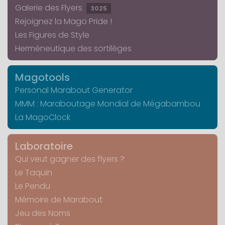
Galerie des Flyers
3025
Rejoignez la Mago Pride !
Les Figures de Style
Herméneutique des sortilèges
Magotools
Personal Marabout Generator
MMM : Maraboutage Mondial de Mégabambou
La MagoClock
Laboratoire
Qui veut gagner des flyers ?
Le Taquin
Le Pendu
Mémoire de Marabout
Jeu des Noms