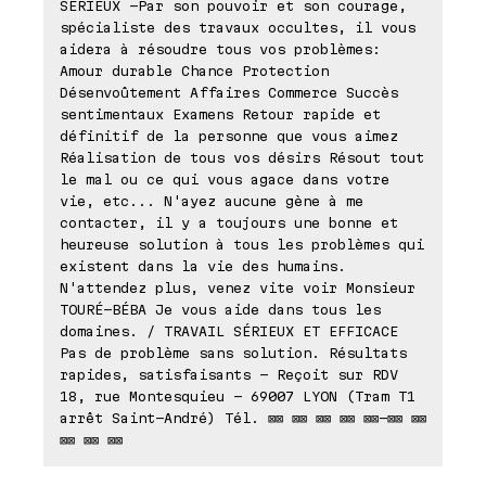
SÉRIEUX -Par son pouvoir et son courage,
spécialiste des travaux occultes, il vous
aidera à résoudre tous vos problèmes:
Amour durable Chance Protection
Désenvoûtement Affaires Commerce Succès
sentimentaux Examens Retour rapide et
définitif de la personne que vous aimez
Réalisation de tous vos désirs Résout tout
le mal ou ce qui vous agace dans votre
vie, etc... N'ayez aucune gène à me
contacter, il y a toujours une bonne et
heureuse solution à tous les problèmes qui
existent dans la vie des humains.
N'attendez plus, venez vite voir Monsieur
TOURÉ-BÉBA Je vous aide dans tous les
domaines. / TRAVAIL SÉRIEUX ET EFFICACE
Pas de problème sans solution. Résultats
rapides, satisfaisants - Reçoit sur RDV
18, rue Montesquieu - 69007 LYON (Tram T1
arrêt Saint-André) Tél. ⊠⊠ ⊠⊠ ⊠⊠ ⊠⊠ ⊠⊠-⊠⊠ ⊠⊠
⊠⊠ ⊠⊠ ⊠⊠