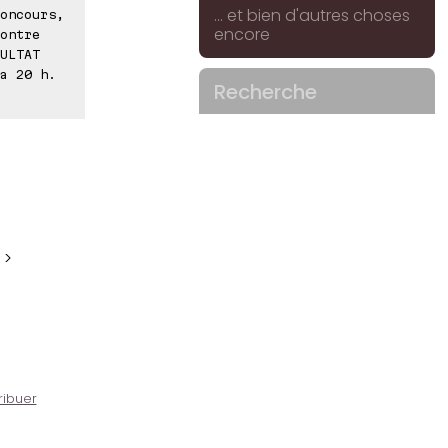
... et bien d'autres choses
oncours,
encore
ontre
ULTAT
a 20 h.
Recherche
 >
ribuer