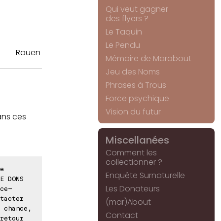
Qui veut gagner
des flyers ?
Le Taquin
Le Pendu
Rouen
Mémoire de Marabout
Jeu des Noms
Phrases à Trous
Force psychique
Vision du futur
dans ces
Miscellanées
Comment les
collectionner ?
e
Enquête Surnaturelle
E DONS
Les Donateurs
ce-
tacter
(mar)About
 chance,
Contact
retour