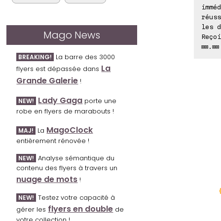
imméd
réuss
les d
Mago News
Reçoi
⊠⊠.⊠⊠
La barre des 3000
BREAKING!
La
flyers est dépassée dans
Grande Galerie
!
Lady Gaga
porte une
NEW!
robe en flyers de marabouts !
MagoClock
La
MAJ!
entièrement rénovée !
Analyse sémantique du
NEW!
contenu des flyers à travers un
nuage de mots
!
Testez votre capacité à
NEW!
flyers en double
gérer les
de
votre collection !