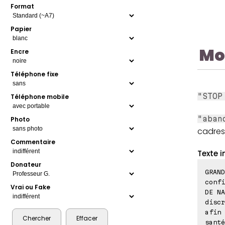
Format
Papier
Mo
Encre
Téléphone fixe
"STOP
Téléphone mobile
"aban
Photo
cadres
Commentaire
Texte i
Donateur
GRAND
confi
Vrai ou Fake
DE NA
discr
afin 
santé