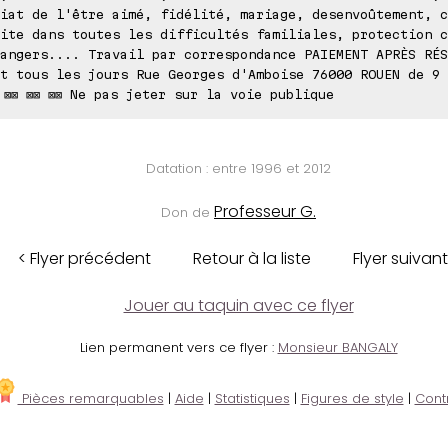
iat de l'être aimé, fidélité, mariage, desenvoûtement, c
ite dans toutes les difficultés familiales, protection c
angers.... Travail par correspondance PAIEMENT APRÈS RÉS
t tous les jours Rue Georges d'Amboise 76000 ROUEN de 9 
 ⊠⊠ ⊠⊠ ⊠⊠ Ne pas jeter sur la voie publique
Datation : entre 1996 et 2012
Professeur G.
Don de
< Flyer précédent
Retour à la liste
Flyer suivant
Jouer au taquin avec ce flyer
Lien permanent vers ce flyer :
Monsieur BANGALY
Pièces remarquables
|
Aide
|
Statistiques
|
Figures de style
|
Cont