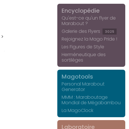
Encyclopédie
Qu'est-ce qu'un flyer de
Marabout ?
Galerie des Flyers
3025
 >
Rejoignez la Mago Pride !
Les Figures de Style
Herméneutique des
sortilèges
Magotools
Personal Marabout
Generator
MMM : Maraboutage
Mondial de Mégabambou
La MagoClock
Laboratoire