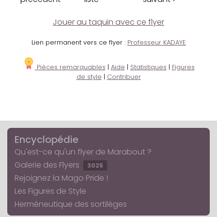
Jouer au taquin avec ce flyer
Lien permanent vers ce flyer :
Professeur KADAYE
Pièces remarquables
|
Aide
|
Statistiques
|
Figures
de style
|
Contribuer
Encyclopédie
Qu'est-ce qu'un flyer de Marabout ?
Galerie des Flyers
3025
Rejoignez la Mago Pride !
Les Figures de Style
Herméneutique des sortilèges