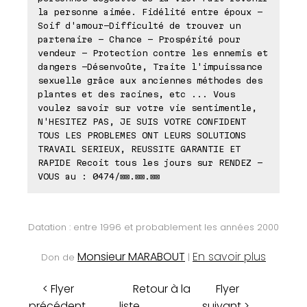
la personne aimée. Fidélité entre époux -
Soif d'amour-Difficulté de trouver un
partenaire - Chance - Prospérité pour
vendeur - Protection contre les ennemis et
dangers -Désenvoûte, Traite l'impuissance
sexuelle grâce aux anciennes méthodes des
plantes et des racines, etc ... Vous
voulez savoir sur votre vie sentimentle,
N'HESITEZ PAS, JE SUIS VOTRE CONFIDENT
TOUS LES PROBLEMES ONT LEURS SOLUTIONS
TRAVAIL SERIEUX, REUSSITE GARANTIE ET
RAPIDE Recoit tous les jours sur RENDEZ -
VOUS au : 0474/⊠⊠.⊠⊠.⊠⊠
Datation : entre 1996 et probablement les années 2000
Monsieur MARABOUT
En savoir plus
Don de
|
< Flyer
Retour à la
Flyer
précédent
liste
suivant >