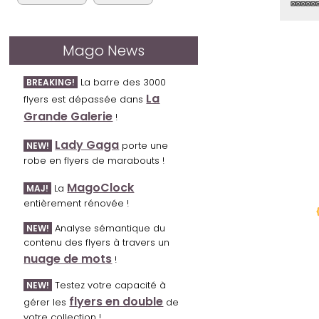
⊠⊠⊠⊠⊠
Mago News
La barre des 3000
BREAKING!
La
flyers est dépassée dans
Grande Galerie
!
Lady Gaga
porte une
NEW!
robe en flyers de marabouts !
MagoClock
La
MAJ!
entièrement rénovée !
Analyse sémantique du
NEW!
contenu des flyers à travers un
nuage de mots
!
Testez votre capacité à
NEW!
flyers en double
gérer les
de
votre collection !