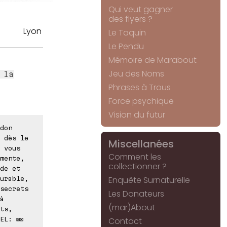
Qui veut gagner
des flyers ?
Lyon
Le Taquin
Le Pendu
Mémoire de Marabout
Jeu des Noms
 la
Phrases à Trous
Force psychique
Vision du futur
don
 dès le
Miscellanées
 vous
Comment les
mente,
collectionner ?
de et
Enquête Surnaturelle
urable,
secrets
Les Donateurs
à
(mar)About
ts,
EL: ⊠⊠
Contact