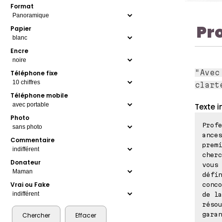
Format
Pr
Papier
Encre
"Avec
Téléphone fixe
clart
Téléphone mobile
Texte i
Photo
Profe
ances
Commentaire
premi
cherc
Donateur
vous 
défin
Vrai ou Fake
conco
de la
résou
garan