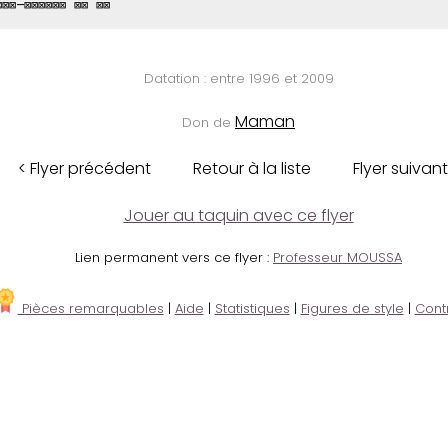
⊠⊠⊠-⊠⊠⊠⊠⊠⊠ ⊠⊠ ⊠⊠
Datation : entre 1996 et 2009
Maman
Don de
< Flyer précédent
Retour à la liste
Flyer suivant
Jouer au taquin avec ce flyer
Lien permanent vers ce flyer :
Professeur MOUSSA
Pièces remarquables
|
Aide
|
Statistiques
|
Figures de style
|
Cont