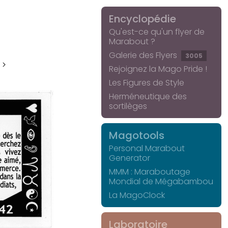
Encyclopédie
Qu'est-ce qu'un flyer de
Marabout ?
Galerie des Flyers
3005
 >
Rejoignez la Mago Pride !
Les Figures de Style
Herméneutique des
sortilèges
Magotools
Personal Marabout
Generator
MMM : Maraboutage
Mondial de Mégabambou
La MagoClock
Laboratoire