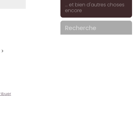
... et bien d'autres choses
encore
Recherche
 >
ribuer