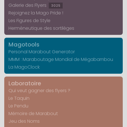
Galerie des Flyers
3025
Rejoignez la Mago Pride !
Les Figures de Style
Herméneutique des sortilèges
Magotools
Personal Marabout Generator
MMM : Maraboutage Mondial de Mégabambou
La MagoClock
Laboratoire
Qui veut gagner des flyers ?
Le Taquin
Le Pendu
Mémoire de Marabout
Jeu des Noms