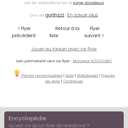
voir les explications sur la
page donateurs
.
gorthzzz
En savoir plus
Don de
|
< Flyer
Retour à la
Flyer
précédent
liste
suivant >
Jouer au taquin avec ce flyer
Lien permanent vers ce flyer :
Monsieur KOUTOUBO
Pièces remarquables
|
Aide
|
Statistiques
|
Figures
de style
|
Contribuer
Encyclopédie
Qu'est-ce qu'un flyer de Marabout ?