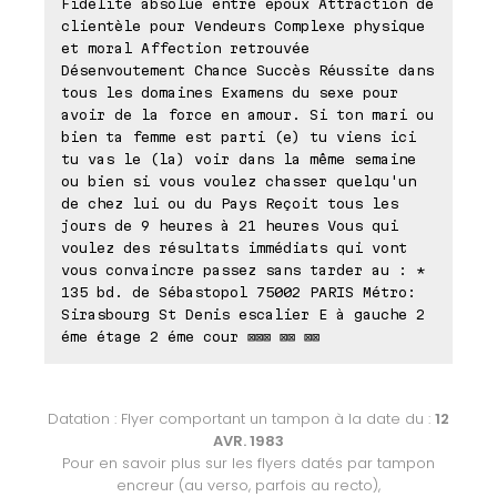
Fidélité absolue entre époux Attraction de
clientèle pour Vendeurs Complexe physique
et moral Affection retrouvée
Désenvoutement Chance Succès Réussite dans
tous les domaines Examens du sexe pour
avoir de la force en amour. Si ton mari ou
bien ta femme est parti (e) tu viens ici
tu vas le (la) voir dans la même semaine
ou bien si vous voulez chasser quelqu'un
de chez lui ou du Pays Reçoit tous les
jours de 9 heures à 21 heures Vous qui
voulez des résultats immédiats qui vont
vous convaincre passez sans tarder au : *
135 bd. de Sébastopol 75002 PARIS Métro:
Sirasbourg St Denis escalier E à gauche 2
éme étage 2 éme cour ⊠⊠⊠ ⊠⊠ ⊠⊠
Datation : Flyer comportant un tampon à la date du :
12
AVR. 1983
Pour en savoir plus sur les flyers datés par tampon
encreur (au verso, parfois au recto),