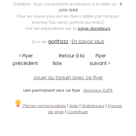
Datation : Flyer comportant un tampon à la date du :
6
JUIN 1988
Pour en savoir plus sur les flyers datés par tampon
encreur (au verso, parfois au recto),
voir les explications sur la
page donateurs
.
gorthzzz
En savoir plus
Don de
|
< Flyer
Retour à la
Flyer
précédent
liste
suivant >
Jouer au taquin avec ce flyer
Lien permanent vers ce flyer :
Monsieur DJITE
Pièces remarquables
|
Aide
|
Statistiques
|
Figures
de style
|
Contribuer