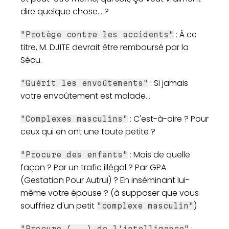
dire quelque chose... ?
: À ce
"Protège contre les accidents"
titre, M. DJITE devrait être remboursé par la
Sécu.
: Si jamais
"Guérit les envoûtements"
votre envoûtement est malade...
: C'est-à-dire ? Pour
"Complexes masculins"
ceux qui en ont une toute petite ?
: Mais de quelle
"Procure des enfants"
façon ? Par un trafic illégal ? Par GPA
(Gestation Pour Autrui) ? En inséminant lui-
même votre épouse ? (à supposer que vous
souffriez d'un petit
)
"complexe masculin"
:
"Procure (...) de l'intelligence"