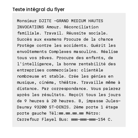
Texte intégral du flyer
Monsieur DJITE -GRAND MEDIUM HAUTES
INVOCATIONS Amour. Réconciliation
familiale. Travail. Réussite sociale.
Succès aux examens Procure de la chance
Protège contre les accidents. Guérit les
envoûtements Complexes masculins. Réalise
tous vos rêves. Procure des enfants, de
l'intelligence, la bonne rentabilité des
entreprises commerciales: clientèle
nombreuse et stable. Crée les génies en
musique, cinéma, théâtre. Travaille même à
distance. Par correspondance. Vous paierez
après les résultats. Reçoit tous les jours
de 9 heures à 20 heures. 8, impasse Jules-
Daunay 93200 ST-DENIS. 2ème porte 1 étage
porte gauche Tél:⊠⊠.⊠⊠.⊠⊠.⊠⊠ Métro:
Carrefour Fleyel Bus: ⊠⊠⊠-⊠⊠⊠-⊠⊠⊠-154 C.