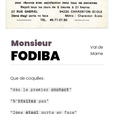
Monsieur
Val de
FODIBA
Marne
Que de coquilles :
"dès le premier
cnotact
"
"N'
htsitez
pas"
"2ème
étagl
porte en face"