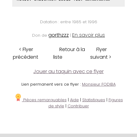
Datation : entre 1985 et 1996
gorthzzz
En savoir plus
Don de
|
< Flyer
Retour à la
Flyer
précédent
liste
suivant >
Jouer au taquin avec ce flyer
Lien permanent vers ce flyer :
Monsieur FODIBA
Pièces remarquables
|
Aide
|
Statistiques
|
Figures
de style
|
Contribuer