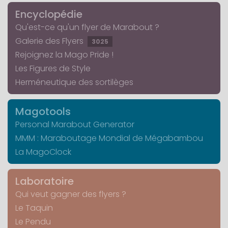
Encyclopédie
Qu'est-ce qu'un flyer de Marabout ?
Galerie des Flyers
3025
Rejoignez la Mago Pride !
Les Figures de Style
Herméneutique des sortilèges
Magotools
Personal Marabout Generator
MMM : Maraboutage Mondial de Mégabambou
La MagoClock
Laboratoire
Qui veut gagner des flyers ?
Le Taquin
Le Pendu