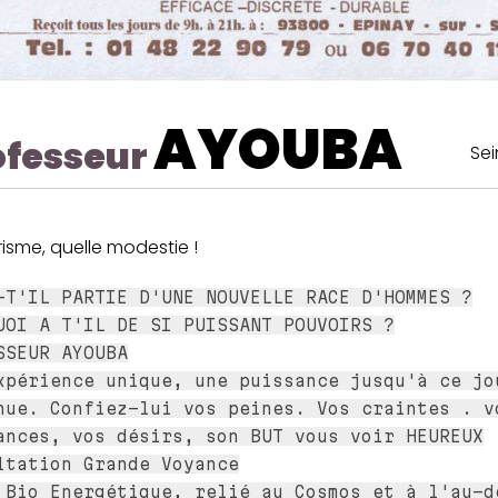
AYOUBA
ofesseur
Sei
risme, quelle modestie !
-T'IL PARTIE D'UNE NOUVELLE RACE D'HOMMES ?
UOI A T'IL DE SI PUISSANT POUVOIRS ?
SSEUR AYOUBA
xpérience unique, une puissance jusqu'à ce jo
nue. Confiez-lui vos peines. Vos craintes . v
ances, vos désirs, son BUT vous voir HEUREUX
ltation Grande Voyance
 Bio Energétique, relié au Cosmos et à l'au-d