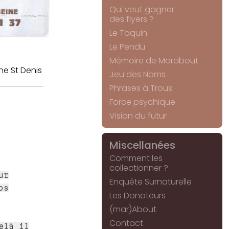
Qui veut gagner
des flyers ?
Le Taquin
Le Pendu
Mémoire de Marabout
ne St Denis
Jeu des Noms
Phrases à Trous
Force psychique
Vision du futur
Miscellanées
Comment les
collectionner ?
ur
Enquête Surnaturelle
os
Les Donateurs
(mar)About
Contact
elà il