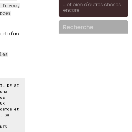
... et bien d'autres choses
 force,
encore
rces
Recherche
orti d'un
les
IL DE SI
une
os
UX
osmos et
. Sa
NTS