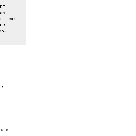
-
DE
es
FFICACE-
00
on-
 >
ribuer