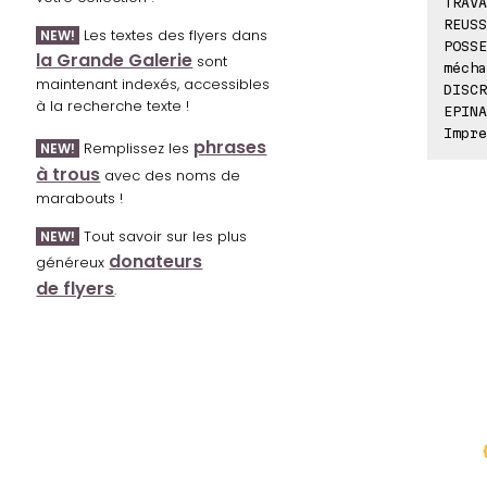
TRAVA
REUSS
Les textes des flyers dans
NEW!
POSSE
la Grande Galerie
sont
mécha
maintenant indexés, accessibles
DISCR
à la recherche texte !
EPINA
Impre
phrases
Remplissez les
NEW!
à trous
avec des noms de
marabouts !
Tout savoir sur les plus
NEW!
donateurs
généreux
de flyers
.