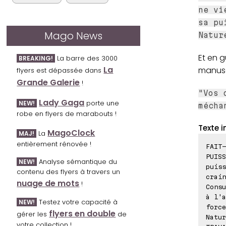
ne vi
sa pu
Mago News
Natur
Et en g
La barre des 3000
BREAKING!
La
manuscr
flyers est dépassée dans
Grande Galerie
!
"Vos 
Lady Gaga
porte une
NEW!
mécha
robe en flyers de marabouts !
Texte i
MagoClock
La
MAJ!
entièrement rénovée !
FAIT-
PUISS
Analyse sémantique du
NEW!
puiss
contenu des flyers à travers un
crain
nuage de mots
!
Consu
à l'a
Testez votre capacité à
NEW!
force
flyers en double
gérer les
de
Natur
votre collection !