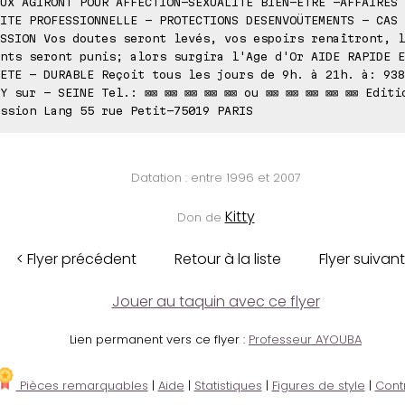
UX AGIRONT POUR AFFECTION-SEXUALITE BIEN-ÊTRE -AFFAIRES 
ITE PROFESSIONNELLE - PROTECTIONS DESENVOÜTEMENTS - CAS 
SSION Vos doutes seront levés, vos espoirs renaîtront, l
nts seront punis; alors surgira l'Age d'Or AIDE RAPIDE E
ETE - DURABLE Reçoit tous les jours de 9h. à 21h. à: 938
Y sur - SEINE Tel.: ⊠⊠ ⊠⊠ ⊠⊠ ⊠⊠ ⊠⊠ ou ⊠⊠ ⊠⊠ ⊠⊠ ⊠⊠ ⊠⊠ Editi
ssion Lang 55 rue Petit-75019 PARIS
Datation : entre 1996 et 2007
Kitty
Don de
< Flyer précédent
Retour à la liste
Flyer suivant
Jouer au taquin avec ce flyer
Lien permanent vers ce flyer :
Professeur AYOUBA
Pièces remarquables
|
Aide
|
Statistiques
|
Figures de style
|
Cont