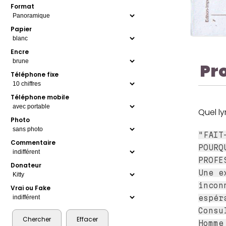
Format
Papier
Encre
Pr
Téléphone fixe
Téléphone mobile
Quel ly
Photo
"FAIT
Commentaire
POURQ
PROFE
Donateur
Une e
incon
Vrai ou Fake
espér
Consu
Homme