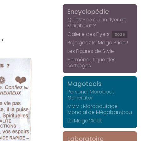
Encyclopédie
Qu'est-ce qu'un flyer de
Marabout ?
Galerie des Flyers
3025
 >
Rejoignez la Mago Pride !
Les Figures de Style
Herméneutique des
sortilèges
Magotools
Personal Marabout
Generator
MMM : Maraboutage
Mondial de Mégabambou
La MagoClock
Laboratoire