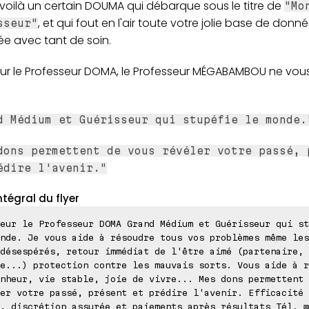
 voilà un certain DOUMA qui débarque sous le titre de
"Mo
, et qui fout en l'air toute votre jolie base de donn
sseur"
ée avec tant de soin.
ur le Professeur DOMA, le Professeur MÉGABAMBOU ne vous
d Médium et Guérisseur qui stupéfie le monde.
dons permettent de vous révéler votre passé, 
édire l'avenir."
ntégral du flyer
eur le Professeur DOMA Grand Médium et Guérisseur qui st
nde. Je vous aide à résoudre tous vos problèmes même les
désespérés, retour immédiat de l'être aimé (partenaire, 
e...) protection contre les mauvais sorts. Vous aide à r
nheur, vie stable, joie de vivre... Mes dons permettent 
er votre passé, présent et prédire l'avenir. Efficacité 
, discrétion assurée et paiements après résultats Tél. ⊠