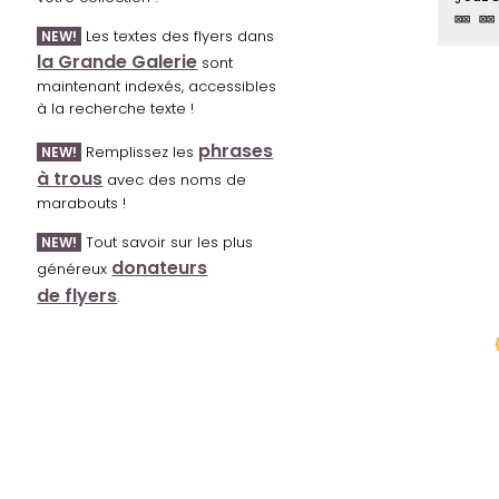
⊠⊠ ⊠⊠
Les textes des flyers dans
NEW!
la Grande Galerie
sont
maintenant indexés, accessibles
à la recherche texte !
phrases
Remplissez les
NEW!
à trous
avec des noms de
marabouts !
Tout savoir sur les plus
NEW!
donateurs
généreux
de flyers
.