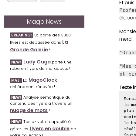
Et puis
Profe
élabor
Mago News
Monsie
La barre des 3000
BREAKING!
merci.
La
flyers est dépassée dans
Grande Galerie
!
"Gran
Lady Gaga
porte une
NEW!
"Mes 
robe en flyers de marabouts !
et pr
MagoClock
La
MAJ!
entièrement rénovée !
Texte i
Analyse sémantique du
NEW!
Monsi
contenu des flyers à travers un
le mo
nuage de mots
!
plus 
copin
Testez votre capacité à
NEW!
le bo
flyers en double
gérer les
de
révél
votre collection !
jours