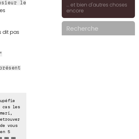
nsieur le
... et bien d'autres choses
ées
encore
Recherche
 dit pas
"
présent
upéfie
 cas les
mari,
etrouver
de vous
en 5
⊠ ⊠⊠ ⊠⊠