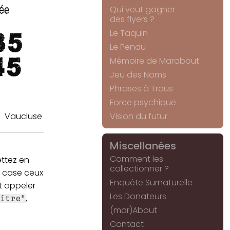
Qui veut gagner
des flyers ?
Le Taquin
Le Pendu
Mémoire de Marabout
Jeu des Noms
Phrases à Trous
Force psychique
Vaucluse
Vision du futur
Miscellanées
Comment les
ttez en
collectionner ?
 case ceux
Enquête Surnaturelle
t appeler
Les Donateurs
,
ître"
(mar)About
Contact