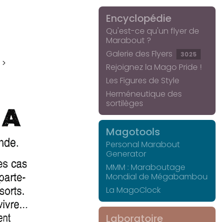
Encyclopédie
Qu'est-ce qu'un flyer de
Marabout ?
Galerie des Flyers
3025
 >
Rejoignez la Mago Pride !
Les Figures de Style
Herméneutique des
sortilèges
Magotools
Personal Marabout
Generator
MMM : Maraboutage
Mondial de Mégabambou
La MagoClock
Laboratoire