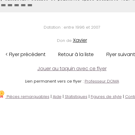
 ⊠⊠ ⊠⊠ ⊠⊠ ⊠⊠ ⊠⊠
Datation : entre 1996 et 2007
Xavier
Don de
< Flyer précédent
Retour à la liste
Flyer suivant
Jouer au taquin avec ce flyer
Lien permanent vers ce flyer :
Professeur DOMA
Pièces remarquables
|
Aide
|
Statistiques
|
Figures de style
|
Cont