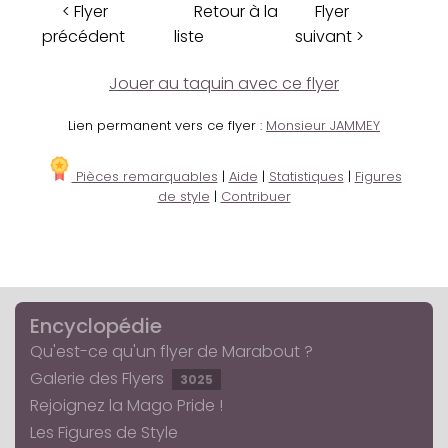
< Flyer
Retour à la
Flyer
précédent
liste
suivant >
Jouer au taquin avec ce flyer
Lien permanent vers ce flyer :
Monsieur JAMMEY
Pièces remarquables
|
Aide
|
Statistiques
|
Figures
de style
|
Contribuer
Encyclopédie
Qu'est-ce qu'un flyer de Marabout ?
Galerie des Flyers
3025
Rejoignez la Mago Pride !
Les Figures de Style