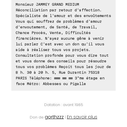
Monsieur JAMMEY GRAND MEDIUM
Réconciliation par retour d'affection.
Spécialiste de l'amour et des envoûtements
Vous qui souffrez de problèmes d'amour
d'envoutement, de Santé, de Travail,
Chance Procès, Vente, Difficultés
financières. N'ayez aucune gêne à venir
lui parler C'est avec un don qu'il vous
aide à réaliser tous vos projets.
Consultation profonde pour vous dire tout
et vous donne des conseils pour résoudre
tous vos problèmes Reçoit tous les jour de
8 h. 30 à 20 h. 5, Rue Durantin 75318
PARIS Téléphone: ⊠⊠⊠ ⊠⊠ ⊠⊠ 3ºme étage en
face Métro: Abbesses ou Pigalle
Datation : avant 1985
gorthzzz
En savoir plus
Don de
|