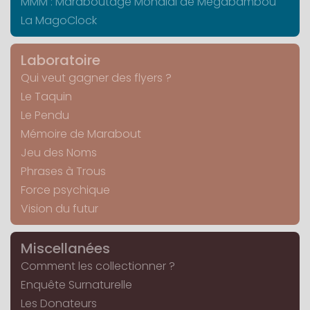
MMM : Maraboutage Mondial de Mégabambou
La MagoClock
Laboratoire
Qui veut gagner des flyers ?
Le Taquin
Le Pendu
Mémoire de Marabout
Jeu des Noms
Phrases à Trous
Force psychique
Vision du futur
Miscellanées
Comment les collectionner ?
Enquête Surnaturelle
Les Donateurs