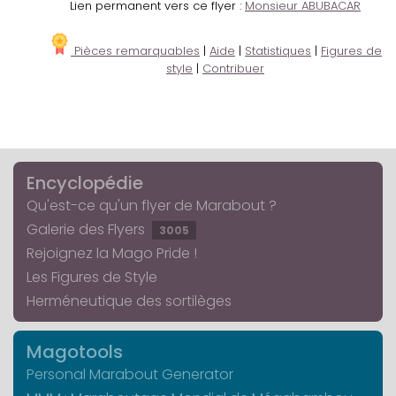
Lien permanent vers ce flyer :
Monsieur ABUBACAR
Pièces remarquables
|
Aide
|
Statistiques
|
Figures de
style
|
Contribuer
Encyclopédie
Qu'est-ce qu'un flyer de Marabout ?
Galerie des Flyers
3005
Rejoignez la Mago Pride !
Les Figures de Style
Herméneutique des sortilèges
Magotools
Personal Marabout Generator