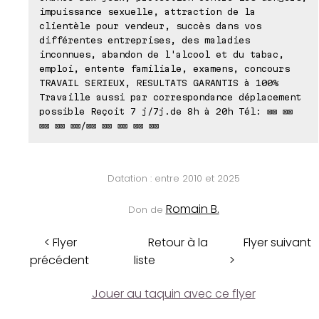
impuissance sexuelle, attraction de la
clientèle pour vendeur, succès dans vos
différentes entreprises, des maladies
inconnues, abandon de l'alcool et du tabac,
emploi, entente familiale, examens, concours
TRAVAIL SERIEUX, RESULTATS GARANTIS à 100%
Travaille aussi par correspondance déplacement
possible Reçoit 7 j/7j.de 8h à 20h Tél: ⊠⊠ ⊠⊠
⊠⊠ ⊠⊠ ⊠⊠/⊠⊠ ⊠⊠ ⊠⊠ ⊠⊠ ⊠⊠
Datation : entre 2010 et 2025
Romain B.
Don de
< Flyer
Retour à la
Flyer suivant
précédent
liste
>
Jouer au taquin avec ce flyer