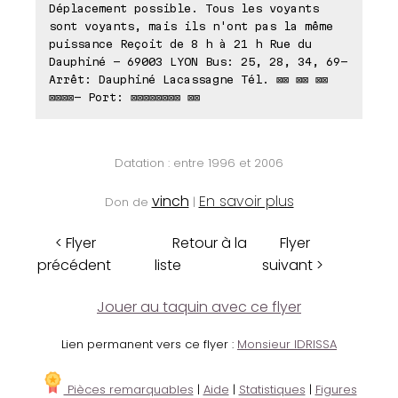
Déplacement possible. Tous les voyants
sont voyants, mais ils n'ont pas la même
puissance Reçoit de 8 h à 21 h Rue du
Dauphiné - 69003 LYON Bus: 25, 28, 34, 69-
Arrêt: Dauphiné Lacassagne Tél. ⊠⊠ ⊠⊠ ⊠⊠
⊠⊠⊠⊠- Port: ⊠⊠⊠⊠⊠⊠⊠⊠ ⊠⊠
Datation : entre 1996 et 2006
vinch
En savoir plus
Don de
|
< Flyer
Retour à la
Flyer
précédent
liste
suivant >
Jouer au taquin avec ce flyer
Lien permanent vers ce flyer :
Monsieur IDRISSA
Pièces remarquables
|
Aide
|
Statistiques
|
Figures