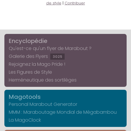
de style
|
Contribuer
Encyclopédie
Qu'est-ce qu'un flyer de Marabout ?
Galerie des Flyers
3025
Rejoignez la Mago Pride !
Les Figures de Style
Herméneutique des sortilèges
Magotools
Personal Marabout Generator
MMM : Maraboutage Mondial de Mégabambou
La MagoClock