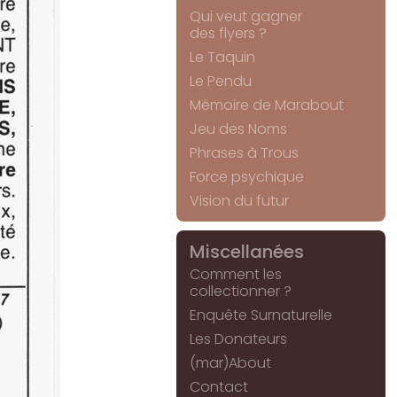
Qui veut gagner
des flyers ?
Le Taquin
Le Pendu
Mémoire de Marabout
Jeu des Noms
Phrases à Trous
Force psychique
Vision du futur
Miscellanées
Comment les
collectionner ?
Enquête Surnaturelle
Les Donateurs
(mar)About
Contact