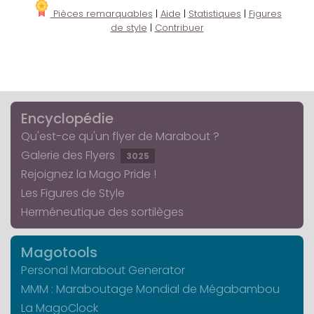
Pièces remarquables
|
Aide
|
Statistiques
|
Figures
de style
|
Contribuer
Encyclopédie
Qu'est-ce qu'un flyer de Marabout ?
Galerie des Flyers
3025
Rejoignez la Mago Pride !
Les Figures de Style
Herméneutique des sortilèges
Magotools
Personal Marabout Generator
MMM : Maraboutage Mondial de Mégabambou
La MagoClock