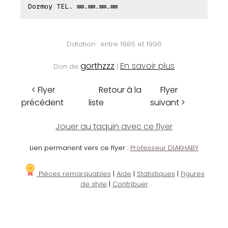
Dormoy TEL. ⊠⊠.⊠⊠.⊠⊠.⊠⊠
Datation : entre 1985 et 1996
gorthzzz
En savoir plus
Don de
|
< Flyer
Retour à la
Flyer
précédent
liste
suivant >
Jouer au taquin avec ce flyer
Lien permanent vers ce flyer :
Professeur DIAKHABY
Pièces remarquables
|
Aide
|
Statistiques
|
Figures
de style
|
Contribuer