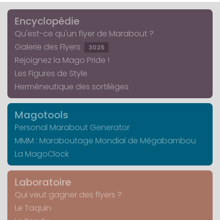
Encyclopédie
Qu'est-ce qu'un flyer de Marabout ?
Galerie des Flyers
3025
Rejoignez la Mago Pride !
Les Figures de Style
Herméneutique des sortilèges
Magotools
Personal Marabout Generator
MMM : Maraboutage Mondial de Mégabambou
La MagoClock
Laboratoire
Qui veut gagner des flyers ?
Le Taquin