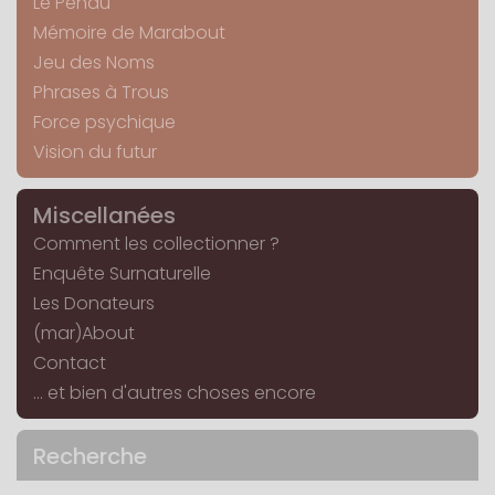
Le Pendu
Mémoire de Marabout
Jeu des Noms
Phrases à Trous
Force psychique
Vision du futur
Miscellanées
Comment les collectionner ?
Enquête Surnaturelle
Les Donateurs
(mar)About
Contact
... et bien d'autres choses encore
Recherche