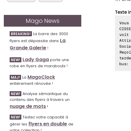
Texte i
Mago News
Vous 
CISSE
La barre des 3000
BREAKING!
voit 
La
flyers est dépassée dans
Attir
Socia
Grande Galerie
!
Reçoi
tarde
Lady Gaga
porte une
NEW!
bus: 
robe en flyers de marabouts !
MagoClock
La
MAJ!
entièrement rénovée !
Analyse sémantique du
NEW!
contenu des flyers à travers un
nuage de mots
!
Testez votre capacité à
NEW!
flyers en double
gérer les
de
votre collection !