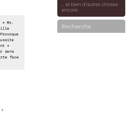
... et bien d'autres choses
encore
 * Mr.
Recherche
ille
Provoque
ussite
nt *
r sans
orte face
 >