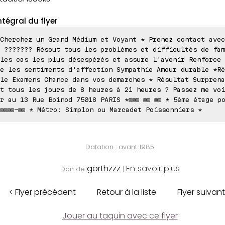
ntégral du flyer
Cherchez un Grand Médium et Voyant * Prenez contact avec
 ??????? Résout tous les problèmes et difficultés de fam
les cas les plus désespérés et assure l'avenir Renforce 
e les sentiments d'affection Sympathie Amour durable *Ré
le Examens Chance dans vos demarches * Résultat Surprena
t tous les jours de 8 heures à 21 heures ? Passez me voi
r au 13 Rue Boinod 75018 PARIS *⊠⊠⊠ ⊠⊠ ⊠⊠ * 5ème étage p
⊠⊠⊠⊠-⊠⊠ * Métro: Simplon ou Marcadet Poissonniers *
Datation : avant 1985
gorthzzz
En savoir plus
Don de
|
< Flyer précédent
Retour à la liste
Flyer suivant
Jouer au taquin avec ce flyer