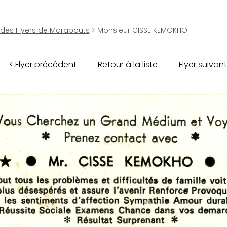
 des Flyers de Marabouts
> Monsieur CISSE KEMOKHO
< Flyer précédent
Retour à la liste
Flyer suivant