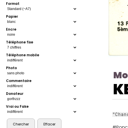
Format
Papier
Encre
Téléphone fixe
Téléphone mobile
Photo
Mo
Commentaire
K
Donateur
Vrai ou Fake
"Chan
#Ponct