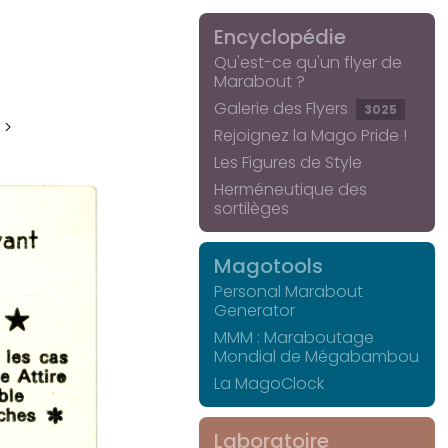
Encyclopédie
Qu'est-ce qu'un flyer de
Marabout ?
Galerie des Flyers
3025
 >
Rejoignez la Mago Pride !
Les Figures de Style
Herméneutique des
sortilèges
Magotools
Personal Marabout
Generator
MMM : Maraboutage
Mondial de Mégabambou
La MagoClock
Laboratoire