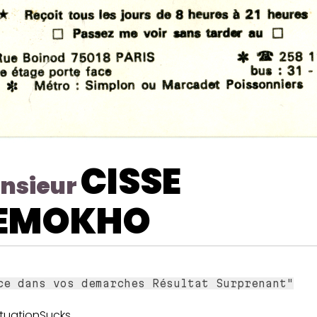
CISSE
nsieur
EMOKHO
ce dans vos demarches Résultat Surprenant"
uationSucks