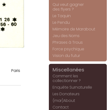
Qui veut gagner
des flyers ?
Le Taquin
Le Pendu
Mémoire de Marabout
Jeu des Noms
Phrases à Trous
Force psychique
Vision du futur
Miscellanées
Paris
Comment les
collectionner ?
Enquête Surnaturelle
Les Donateurs
(mar)About
Contact