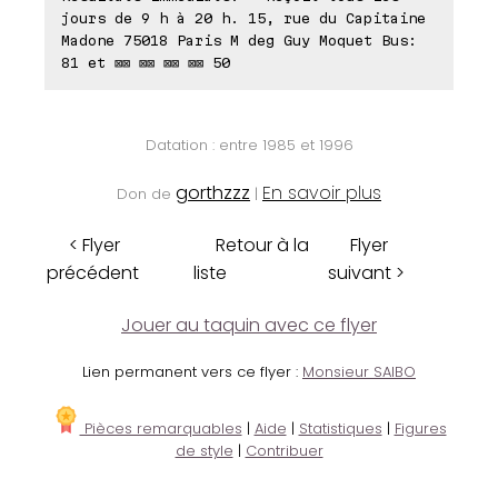
jours de 9 h à 20 h. 15, rue du Capitaine
Madone 75018 Paris M deg Guy Moquet Bus:
81 et ⊠⊠ ⊠⊠ ⊠⊠ ⊠⊠ 50
Datation : entre 1985 et 1996
gorthzzz
En savoir plus
Don de
|
< Flyer
Retour à la
Flyer
précédent
liste
suivant >
Jouer au taquin avec ce flyer
Lien permanent vers ce flyer :
Monsieur SAIBO
Pièces remarquables
|
Aide
|
Statistiques
|
Figures
de style
|
Contribuer