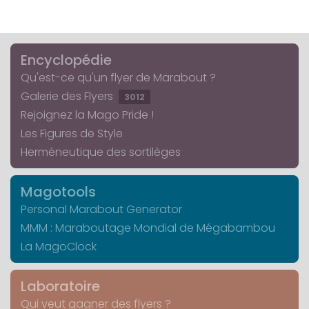
Encyclopédie
Qu'est-ce qu'un flyer de Marabout ?
Galerie des Flyers
3012
Rejoignez la Mago Pride !
Les Figures de Style
Herméneutique des sortilèges
Magotools
Personal Marabout Generator
MMM : Maraboutage Mondial de Mégabambou
La MagoClock
Laboratoire
Qui veut gagner des flyers ?