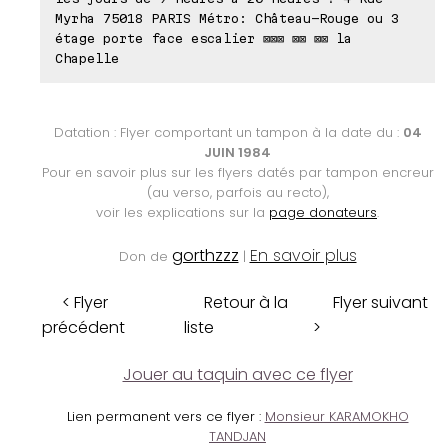
Myrha 75018 PARIS Métro: Château-Rouge ou 3
étage porte face escalier ⊠⊠⊠ ⊠⊠ ⊠⊠ la
Chapelle
Datation : Flyer comportant un tampon à la date du :
04
JUIN 1984
Pour en savoir plus sur les flyers datés par tampon encreur
(au verso, parfois au recto),
voir les explications sur la
page donateurs
.
gorthzzz
En savoir plus
Don de
|
< Flyer
Retour à la
Flyer suivant
précédent
liste
>
Jouer au taquin avec ce flyer
Lien permanent vers ce flyer :
Monsieur KARAMOKHO
TANDJAN