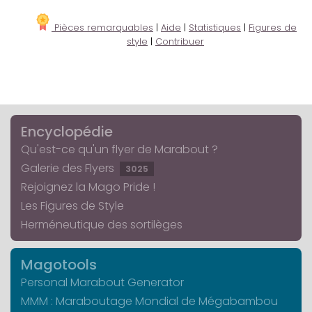
Pièces remarquables
|
Aide
|
Statistiques
|
Figures de
style
|
Contribuer
Encyclopédie
Qu'est-ce qu'un flyer de Marabout ?
Galerie des Flyers
3025
Rejoignez la Mago Pride !
Les Figures de Style
Herméneutique des sortilèges
Magotools
Personal Marabout Generator
MMM : Maraboutage Mondial de Mégabambou