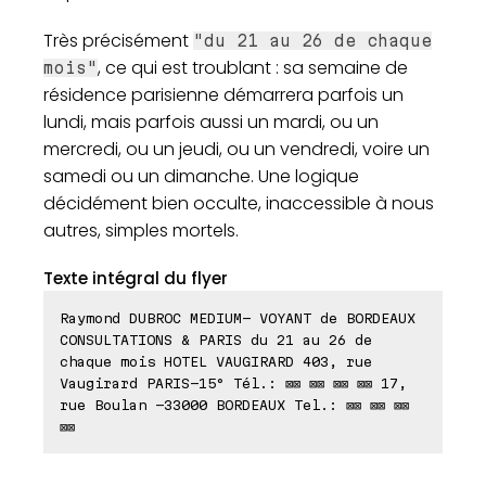
Très précisément
"du 21 au 26 de chaque
, ce qui est troublant : sa semaine de
mois"
résidence parisienne démarrera parfois un
lundi, mais parfois aussi un mardi, ou un
mercredi, ou un jeudi, ou un vendredi, voire un
samedi ou un dimanche. Une logique
décidément bien occulte, inaccessible à nous
autres, simples mortels.
Texte intégral du flyer
Raymond DUBROC MEDIUM- VOYANT de BORDEAUX
CONSULTATIONS & PARIS du 21 au 26 de
chaque mois HOTEL VAUGIRARD 403, rue
Vaugirard PARIS-15° Tél.: ⊠⊠ ⊠⊠ ⊠⊠ ⊠⊠ 17,
rue Boulan -33000 BORDEAUX Tel.: ⊠⊠ ⊠⊠ ⊠⊠
⊠⊠