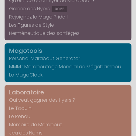
Qu'est-ce qu'un flyer de Marabout ?
Galerie des Flyers
3025
Rejoignez la Mago Pride !
Les Figures de Style
Herméneutique des sortilèges
Magotools
Personal Marabout Generator
MMM : Maraboutage Mondial de Mégabambou
La MagoClock
Laboratoire
Qui veut gagner des flyers ?
Le Taquin
Le Pendu
Mémoire de Marabout
Jeu des Noms