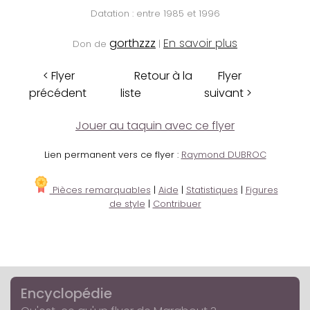
Datation : entre 1985 et 1996
gorthzzz
En savoir plus
Don de
|
< Flyer
Retour à la
Flyer
précédent
liste
suivant >
Jouer au taquin avec ce flyer
Lien permanent vers ce flyer :
Raymond DUBROC
Pièces remarquables
|
Aide
|
Statistiques
|
Figures
de style
|
Contribuer
Encyclopédie