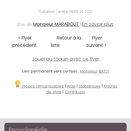
Datation : entre 1996 et 2012
Monsieur MARABOUT
En savoir plus
Don de
|
< Flyer
Retour à la
Flyer
précédent
liste
suivant >
Jouer au taquin avec ce flyer
Lien permanent vers ce flyer :
Monsieur BATLY
Pièces remarquables
|
Aide
|
Statistiques
|
Figures
de style
|
Contribuer
Encyclopédie