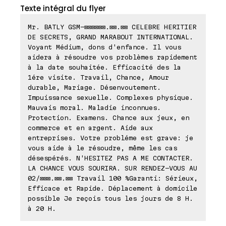
Texte intégral du flyer
Mr. BATLY GSM-⊠⊠⊠⊠⊠⊠.⊠⊠.⊠⊠ CELEBRE HERITIER
DE SECRETS, GRAND MARABOUT INTERNATIONAL.
Voyant Médium, dons d'enfance. Il vous
aidera à résoudre vos problèmes rapidement
à la date souhaitée. Efficacité des la
1ére visite. Travail, Chance, Amour
durable, Mariage. Désenvoutement.
Impuissance sexuelle. Complexes physique.
Mauvais moral. Maladie inconnues.
Protection. Examens. Chance aux jeux, en
commerce et en argent. Aide aux
entreprises. Votre probléme est grave: je
vous aide à le résoudre, même les cas
désespérés. N'HESITEZ PAS A ME CONTACTER.
LA CHANCE VOUS SOURIRA. SUR RENDEZ-VOUS AU
02/⊠⊠⊠.⊠⊠.⊠⊠ Travail 100 %Garanti: Sérieux,
Efficace et Rapide. Déplacement à domicile
possible Je reçois tous les jours de 8 H.
à 20 H.