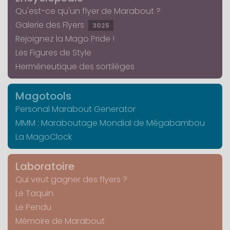
Qu'est-ce qu'un flyer de Marabout ?
Galerie des Flyers
3025
Rejoignez la Mago Pride !
Les Figures de Style
Herméneutique des sortilèges
Magotools
Personal Marabout Generator
MMM : Maraboutage Mondial de Mégabambou
La MagoClock
Laboratoire
Qui veut gagner des flyers ?
Le Taquin
Le Pendu
Mémoire de Marabout