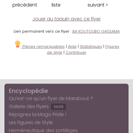
précédent
liste
suivant >
Jouer au taquin avec ce flyer
Lien permanent vers ce flyer :
BA KOUTOUBO GASSAMA
Pièces remarquables
|
Aide
|
Statistiques
|
Figures
de style
|
Contribuer
Encyclopédie
Qu'est-ce qu'un flyer de Marabout ?
Galerie des Flyers
3005
Rejoignez la Mago Pride !
Les Figures de Style
Herméneutique des sortilèges