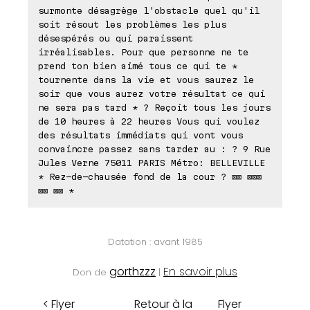
surmonte désagrège l'obstacle quel qu'il
soit résout les problèmes les plus
désespérés ou qui paraissent
irréalisables. Pour que personne ne te
prend ton bien aimé tous ce qui te *
tournente dans la vie et vous saurez le
soir que vous aurez votre résultat ce qui
ne sera pas tard * ? Reçoit tous les jours
de 10 heures à 22 heures Vous qui voulez
des résultats immédiats qui vont vous
convaincre passez sans tarder au : ? 9 Rue
Jules Verne 75011 PARIS Métro: BELLEVILLE
* Rez-de-chausée fond de la cour ? ⊠⊠ ⊠⊠⊠
⊠⊠ ⊠⊠ *
Datation : avant 1985
gorthzzz
En savoir plus
Don de
|
< Flyer
Retour à la
Flyer