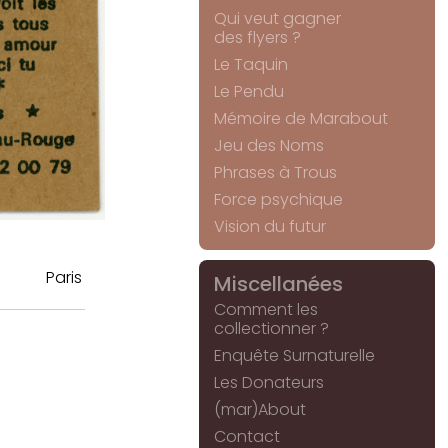
Qui veut gagner
des flyers ?
Le Taquin
Le Pendu
Mémoire de Marabout
Jeu des Noms
Phrases à Trous
Force psychique
Vision du futur
Paris
Miscellanées
Comment les
collectionner ?
Enquête Surnaturelle
Les Donateurs
(mar)About
Contact