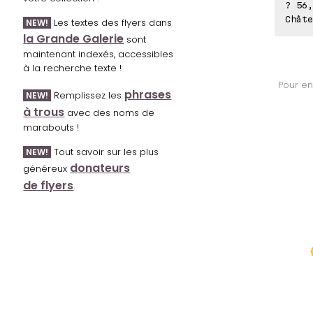
? 56,
Châte
Les textes des flyers dans
NEW!
la Grande Galerie
sont
maintenant indexés, accessibles
à la recherche texte !
Pour en
phrases
Remplissez les
NEW!
à trous
avec des noms de
marabouts !
Tout savoir sur les plus
NEW!
donateurs
généreux
de flyers
.