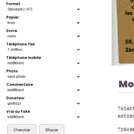
Format
Papier
Encre
Téléphone fixe
Téléphone mobile
Photo
Mo
Commentaire
Donateur
"vien
Vrai ou Fake
extra
"réce