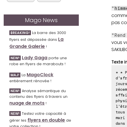
"
himm
comme u
Mago News
pas co
La barre des 3000
BREAKING!
"Rend
La
flyers est dépassée dans
vous vo
Grande Galerie
!
SAKILIB
Lady Gaga
porte une
NEW!
Texte i
robe en flyers de marabouts !
* * P
MagoClock
La
MAJ!
d'afr
entièrement rénovée !
jours
récem
Analyse sémantique du
NEW!
affai
contenu des flyers à travers un
physi
nuage de mots
!
l'êtr
tous 
Testez votre capacité à
NEW!
mari 
flyers en double
gérer les
de
dans 
votre collection !