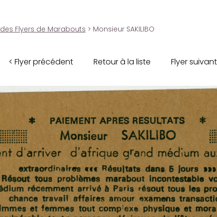
 des Flyers de Marabouts
> Monsieur SAKILIBO
< Flyer précédent
Retour à la liste
Flyer suivant