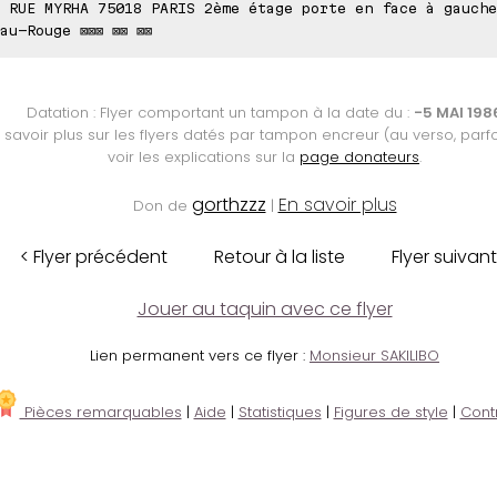
 RUE MYRHA 75018 PARIS 2ème étage porte en face à gauche
au-Rouge ⊠⊠⊠ ⊠⊠ ⊠⊠
Datation : Flyer comportant un tampon à la date du :
-5 MAI 198
 savoir plus sur les flyers datés par tampon encreur (au verso, parfo
voir les explications sur la
page donateurs
.
gorthzzz
En savoir plus
Don de
|
< Flyer précédent
Retour à la liste
Flyer suivant
Jouer au taquin avec ce flyer
Lien permanent vers ce flyer :
Monsieur SAKILIBO
Pièces remarquables
|
Aide
|
Statistiques
|
Figures de style
|
Cont