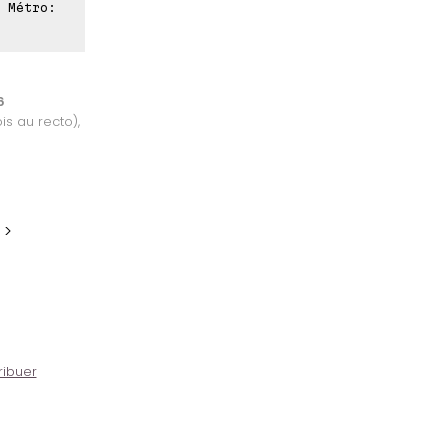
 Métro:
6
is au recto),
 >
ribuer