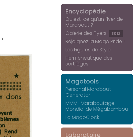
Encyclopédie
Qu'est-ce qu'un flyer de
Marabout ?
Galerie des Flyers
3012
 >
Rejoignez la Mago Pride !
Les Figures de Style
Herméneutique des
sortilèges
Magotools
Personal Marabout
Generator
MMM : Maraboutage
Mondial de Mégabambou
La MagoClock
Laboratoire