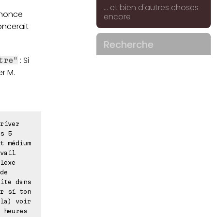
... et bien d'autres choses
nonce
encore
ncerait
Recherche
: Si
tre"
r M.
river
s 5
t médium
vail
lexe
de
ite dans
r si ton
la) voir
 heures