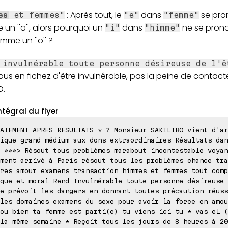
: Après tout, le
dans
se pro
es
et femmes"
"e"
"femme"
n ''a'', alors pourquoi un
dans
ne se prono
"i"
"himme"
mme un ''o'' ?
 invulnérable toute personne désireuse de l'ê
us en fichez d'être invulnérable, pas la peine de contacte
O.
ntégral du flyer
AIEMENT APRES RESULTATS * ? Monsieur SAKILIBO vient d'ar
ique grand médium aux dons extraordinaires Résultats dan
 »»»> Résout tous problèmes marabout incontestable voyan
ment arrivé à Paris résout tous les problèmes chance tra
res amour examens transaction himmes et femmes tout comp
que et moral Rend Invulnérable toute personne désireuse 
e prévoit les dangers en donnant toutes précaution réuss
les domaines examens du sexe pour avoir la force en amou
ou bien ta femme est parti(e) tu viens ici tu * vas el (
la même semaine * Reçoit tous les jours de 8 heures à 20