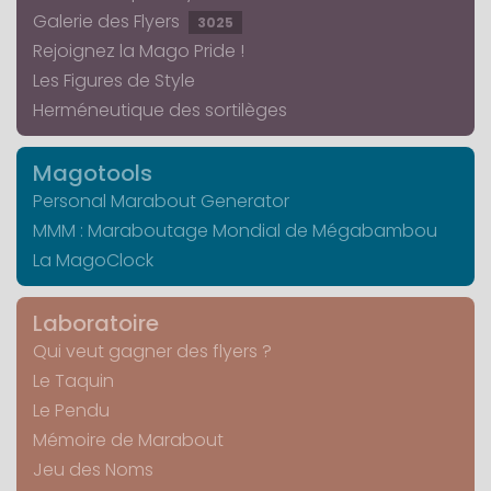
Galerie des Flyers
3025
Rejoignez la Mago Pride !
Les Figures de Style
Herméneutique des sortilèges
Magotools
Personal Marabout Generator
MMM : Maraboutage Mondial de Mégabambou
La MagoClock
Laboratoire
Qui veut gagner des flyers ?
Le Taquin
Le Pendu
Mémoire de Marabout
Jeu des Noms