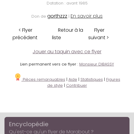
Datation : avant 1985
gorthzzz
En savoir plus
Don de
|
< Flyer
Retour à la
Flyer
précédent
liste
suivant >
Jouer au taquin avec ce flyer
Lien permanent vers ce flyer :
Monsieur DIBASSY
Pièces remarquables
|
Aide
|
Statistiques
|
Figures
de style
|
Contribuer
Encyclopédie
Qu'est-ce qu'un flyer de Marabout ?