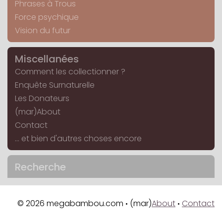
Phrases à Trous
Force psychique
Vision du futur
Miscellanées
Comment les collectionner ?
Enquête Surnaturelle
Les Donateurs
(mar)About
Contact
... et bien d'autres choses encore
Recherche
© 2026 megabambou.com
(mar)
About
Contact
•
•