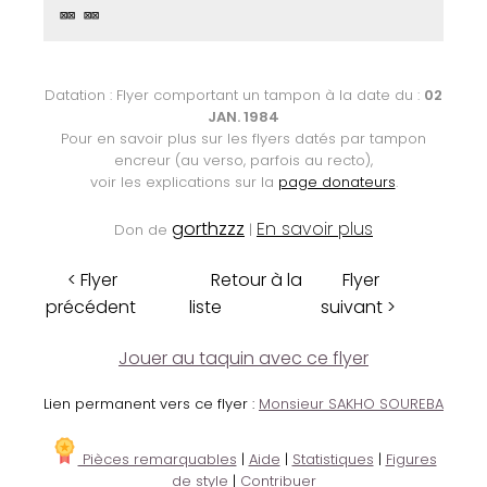
⊠⊠ ⊠⊠
Datation : Flyer comportant un tampon à la date du :
02
JAN. 1984
Pour en savoir plus sur les flyers datés par tampon
encreur (au verso, parfois au recto),
voir les explications sur la
page donateurs
.
gorthzzz
En savoir plus
Don de
|
< Flyer
Retour à la
Flyer
précédent
liste
suivant >
Jouer au taquin avec ce flyer
Lien permanent vers ce flyer :
Monsieur SAKHO SOUREBA
Pièces remarquables
|
Aide
|
Statistiques
|
Figures
de style
|
Contribuer