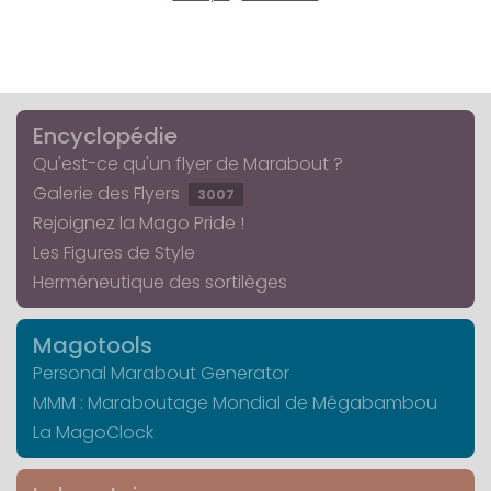
Encyclopédie
Qu'est-ce qu'un flyer de Marabout ?
Galerie des Flyers
3007
Rejoignez la Mago Pride !
Les Figures de Style
Herméneutique des sortilèges
Magotools
Personal Marabout Generator
MMM : Maraboutage Mondial de Mégabambou
La MagoClock